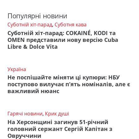
Популярні новини
Суботній хіт-парад
,
Суботня кава
Суботній хіт-парад: COKAINÉ, KODI та
OMEN представили нову версію Cuba
Libre & Dolce Vita
Україна
Не поспішайте міняти ці купюри: НБУ
поступово вилучає п’ять номіналів, але є
важливий нюанс
Гарячі новини
,
Крик душі
На Херсонщині загинув 51-річний
головний сержант Сергій Капітан з
Овруччини