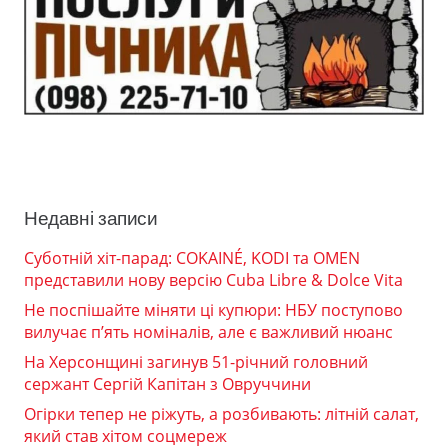
Недавні записи
Суботній хіт-парад: COKAINÉ, KODI та OMEN
представили нову версію Cuba Libre & Dolce Vita
Не поспішайте міняти ці купюри: НБУ поступово
вилучає п’ять номіналів, але є важливий нюанс
На Херсонщині загинув 51-річний головний
сержант Сергій Капітан з Овруччини
Огірки тепер не ріжуть, а розбивають: літній салат,
який став хітом соцмереж