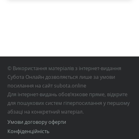
© Використання матеріалів з інтернет-видання
Субота Онлайн дозволяється лише за умови
посилання на сайт subota.online
Для інтернет-видань обов’язкове пряме, відкрите
для пошукових систем гіперпосилання у першому
абзаці на конкретний матеріал.
Умови договору оферти
Конфіденційність