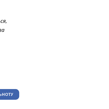
ся,
за
ЬНОТУ