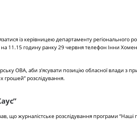
язатися із керівницею департаменту регіонального р
на 11.15 годину ранку 29 червня телефон Інни Хомен
ську ОВА, аби з’ясувати позицію обласної влади з пр
х грошей” розслідування.
Хаус”
зав, що журналістське розслідування програми “Наші 