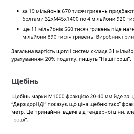
за 19 мільйонів 670 тисяч гривень придбаю
болтами 32хМ45х1400 по 4 мільйони 920 тисяч
ще 11 мільйонів 560 тисяч гривень піде на
мільйони 890 тисяч гривень. Виробник і ринк
Загальна вартість щогл і систем складе 31 мільйо
урахуванням 20% податку, пишуть “Наші гроші”.
Щебінь
Щебінь марки М1000 фракцією 20-40 мм йде за ц
“ДерждорНДІ” показує, що ціна щебню такої фрак
метр. Це принаймні вдвічі від тендерної ціни, а
гроші”.