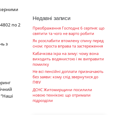
нкерними
Недавні записи
4802 по 2
Преображення Господнє 6 серпня: що
святити та чого не варто робити
Як розслабити втомлену спину перед
нь з
сном: проста вправа та застереження
Кабачкова ікра на зиму: чому вона
виходить водянистою і як виправити
помилку
Не всі пенсійні доплати призначають
без заяви: кому слід звернутися до
оринг
ПФУ
бічний
ДСНС Житомирщини посилили
новою технікою: що отримали
 “Наші
підрозділи