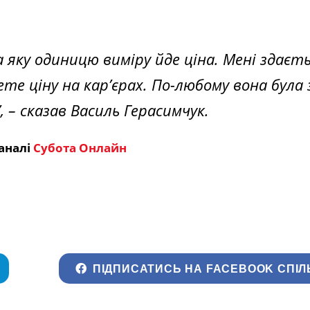
 яку одиницю виміру йде ціна. Мені здаєть
ете ціну на кар’єрах. По-любому вона була 
”
, – сказав Василь Герасимчук.
аналі
Субота Онлайн
ПІДПИСАТИСЬ НА FACEBOOK СПІЛ