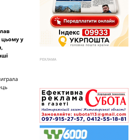
клав
и цьому у
,
аші
РЕКЛАМА
виграла
ець