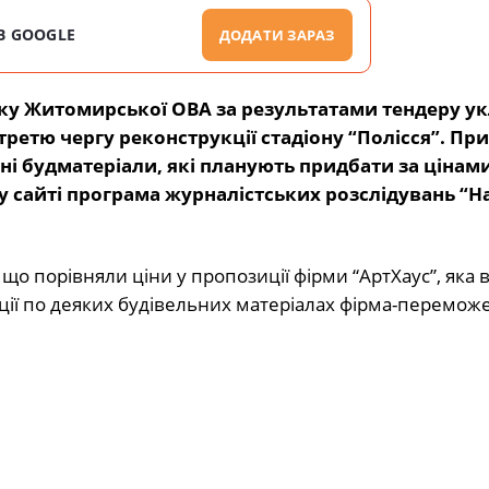
В GOOGLE
ДОДАТИ ЗАРАЗ
ку Житомирської ОВА за результатами тендеру у
третю чергу реконструкції стадіону “Полісся”. Пр
ні будматеріали, які планують придбати за цінами
 сайті програма журналістських розслідувань “Н
що порівняли ціни у пропозиції фірми “АртХаус”, яка 
иції по деяких будівельних матеріалах фірма-перемож