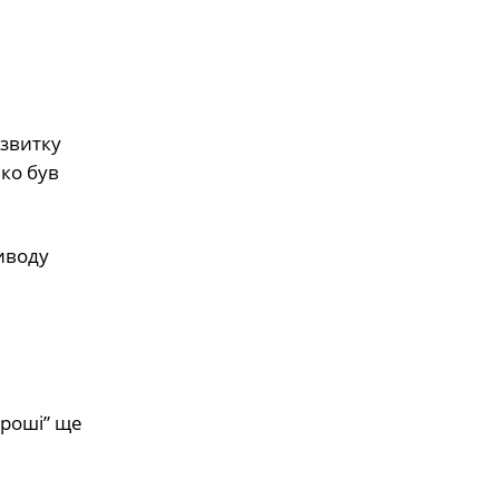
озвитку
ко був
иводу
гроші” ще