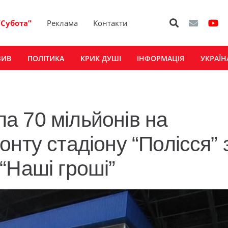
“Субота”
Реклама
Контакти
ЗИВ
ПОЛІТИКА
КРИК ДУШІ
ІНФОРМАЦІЯ
УКРАЇН
а 70 мільйонів на
нту стадіону “Полісся” 
“Наші гроші”