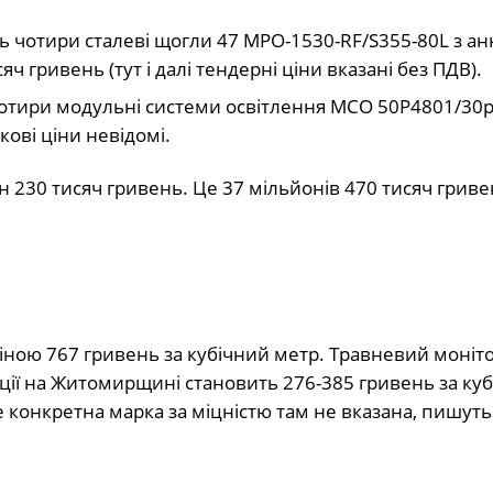
ть чотири сталеві щогли 47 МРО-1530-RF/S355-80L з а
 гривень (тут і далі тендерні ціни вказані без ПДВ).
 чотири модульні системи освітлення МСО 50Р4801/30р
ові ціни невідомі.
н 230 тисяч гривень. Це 37 мільйонів 470 тисяч гриве
іною 767 гривень за кубічний метр. Травневий моніт
ції на Житомирщині становить 276-385 гривень за ку
ле конкретна марка за міцністю там не вказана, пишуть