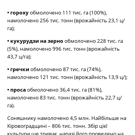
•
гороху
обмолочено 111 тис. га (100%),
намолочено 256 тис. тонн (врожайність 23,1 ц/
га);
•
кукурудзи на зерно
обмолочено 228 тис. га
(5%), намолочено 996 тис. тонн (врожайність
43,7 ц/га);
•
гречки
обмолочено 87 тис. га (74%),
намолочено 121 тис. тонн (врожайність 13,9 ц/);
•
проса
обмолочено 36,4 тис. га (81%),
намолочено 83 тис. тонн (врожайність 22,7 ц/
га).
Соняшнику намолочено 4,5 млн. Найбільше на
Кіровоградщині – 806 тис. тонн. Збір цієї
культури ще триває, наразі його проведено на