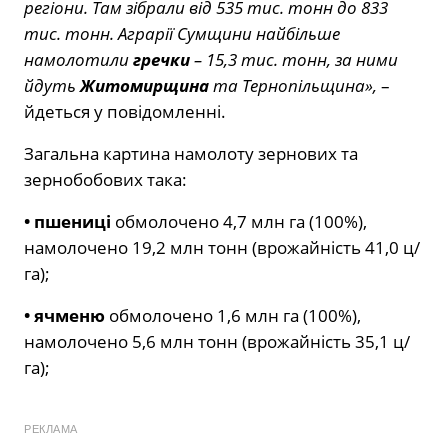
регіони. Там зібрали від 535 тис. тонн до 833
тис. тонн. Аграрії Сумщини найбільше
намолотили
гречки
– 15,3 тис. тонн, за ними
йдуть
Житомирщина
та Тернопільщина»,
–
йдеться у повідомленні.
Загальна картина намолоту зернових та
зернобобових така:
•
пшениці
обмолочено 4,7 млн га (100%),
намолочено 19,2 млн тонн (врожайність 41,0 ц/
га);
•
ячменю
обмолочено 1,6 млн га (100%),
намолочено 5,6 млн тонн (врожайність 35,1 ц/
га);
РЕКЛАМА