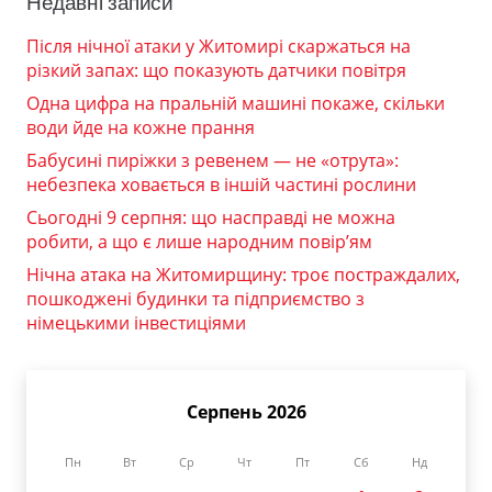
Недавні записи
Після нічної атаки у Житомирі скаржаться на
різкий запах: що показують датчики повітря
Одна цифра на пральній машині покаже, скільки
води йде на кожне прання
Бабусині пиріжки з ревенем — не «отрута»:
небезпека ховається в іншій частині рослини
Сьогодні 9 серпня: що насправді не можна
робити, а що є лише народним повір’ям
Нічна атака на Житомирщину: троє постраждалих,
пошкоджені будинки та підприємство з
німецькими інвестиціями
Серпень 2026
Пн
Вт
Ср
Чт
Пт
Сб
Нд