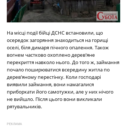
На місці події бійці ДСНС встановили, що
осередок загоряння знаходиться на горищі
оселі, біля димаря пічного опалення. Також
вогнем частково охоплено дерев’яне
перекриття навколо нього. До того ж, займання
почало поширюватися всередину житла по
дерев’яному перестінку. Коли господарі
виявили займання, вони намагалися
приборкати його самотужки, але у них нічого
не вийшло. Після цього вони викликали
рятувальників.
РЕКЛАМА