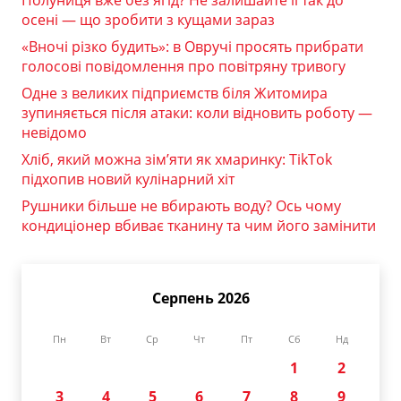
Полуниця вже без ягід? Не залишайте її так до
осені — що зробити з кущами зараз
«Вночі різко будить»: в Овручі просять прибрати
голосові повідомлення про повітряну тривогу
Одне з великих підприємств біля Житомира
зупиняється після атаки: коли відновить роботу —
невідомо
Хліб, який можна зім’яти як хмаринку: TikTok
підхопив новий кулінарний хіт
Рушники більше не вбирають воду? Ось чому
кондиціонер вбиває тканину та чим його замінити
Серпень 2026
Пн
Вт
Ср
Чт
Пт
Сб
Нд
1
2
3
4
5
6
7
8
9