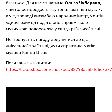
багатьох. Для вас співатиме
Ольга Чубарева
,
чий голос передасть найтонші відтінки музики,
а у супроводі ансамблю народних інструментів
«Дивограй» ця подія стане справжньою
музичною подорожжю у світ української пісні.
Не пропустіть нагоду долучитися до цієї
унікальної події та відчути справжню магію
музики Квітки Цісик!
Посилання на квитки:
https://ticketsbox.com/checkout/88798aa5b4e6c7e