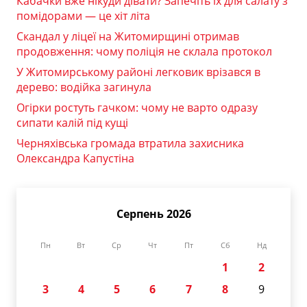
Кабачки вже нікуди дівати? Запечіть їх для салату з
помідорами — це хіт літа
Скандал у ліцеї на Житомирщині отримав
продовження: чому поліція не склала протокол
У Житомирському районі легковик врізався в
дерево: водійка загинула
Огірки ростуть гачком: чому не варто одразу
сипати калій під кущі
Черняхівська громада втратила захисника
Олександра Капустіна
Серпень 2026
Пн
Вт
Ср
Чт
Пт
Сб
Нд
1
2
3
4
5
6
7
8
9