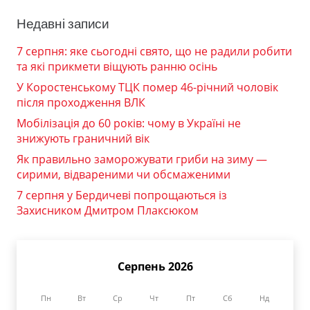
Недавні записи
7 серпня: яке сьогодні свято, що не радили робити
та які прикмети віщують ранню осінь
У Коростенському ТЦК помер 46-річний чоловік
після проходження ВЛК
Мобілізація до 60 років: чому в Україні не
знижують граничний вік
Як правильно заморожувати гриби на зиму —
сирими, відвареними чи обсмаженими
7 серпня у Бердичеві попрощаються із
Захисником Дмитром Плаксюком
Серпень 2026
Пн
Вт
Ср
Чт
Пт
Сб
Нд