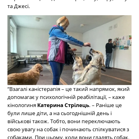
та Джесі.
“Взагалі каністерапія – це такий напрямок, який
допомагає у психологічній реабілітації, – каже
кінологиня
Катерина Стрілець
. – Раніше це
були лише діти, а на сьогоднішній день і
військові також. Тобто, вони переключають
свою увагу на собак і починають спілкуватися з
собаками. При цьому, коли вони гладять собак,