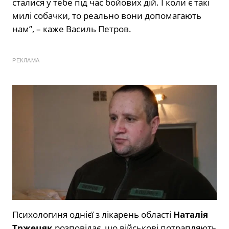
сталися у тебе під час бойових дій. І коли є такі
милі собачки, то реально вони допомагають
нам”, – каже Василь Петров.
РЕКЛАМА
Психологиня однієї з лікарень області
Наталія
Тржецяк
розповідає, що військові потрапляють