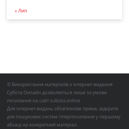
« Лип
© Використання матеріалів з інтернет-видання
Субота Онлайн дозволяється лише за умови
посилання на сайт subota.online
Для інтернет-видань обов’язкове пряме, відкрите
для пошукових систем гіперпосилання у першому
абзаці на конкретний матеріал.