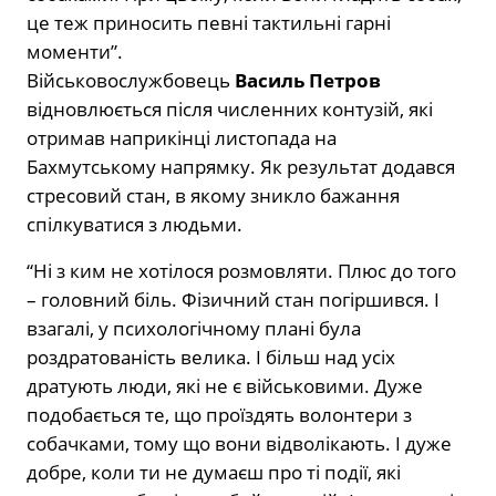
це теж приносить певні тактильні гарні
моменти”.
Військовослужбовець
Василь Петров
відновлюється після численних контузій, які
отримав наприкінці листопада на
Бахмутському напрямку. Як результат додався
стресовий стан, в якому зникло бажання
спілкуватися з людьми.
“Ні з ким не хотілося розмовляти. Плюс до того
– головний біль. Фізичний стан погіршився. І
взагалі, у психологічному плані була
роздратованість велика. І більш над усіх
дратують люди, які не є військовими. Дуже
подобається те, що проїздять волонтери з
собачками, тому що вони відволікають. І дуже
добре, коли ти не думаєш про ті події, які