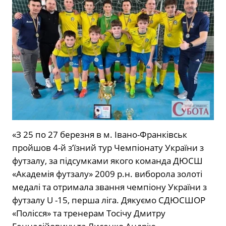
«З 25 по 27 березня в м. Івано-Франківськ
пройшов 4-й з’їзний тур Чемпіонату України з
футзалу, за підсумками якого команда ДЮСШ
«Академія футзалу» 2009 р.н. виборола золоті
медалі та отримала звання чемпіону України з
футзалу U -15, перша ліга. Дякуємо СДЮСШОР
«Полісся» та тренерам Тосічу Дмитру