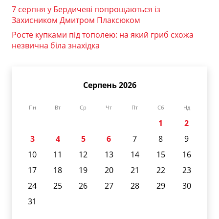
7 серпня у Бердичеві попрощаються із
Захисником Дмитром Плаксюком
Росте купками під тополею: на який гриб схожа
незвична біла знахідка
Серпень 2026
Пн
Вт
Ср
Чт
Пт
Сб
Нд
1
2
3
4
5
6
7
8
9
10
11
12
13
14
15
16
17
18
19
20
21
22
23
24
25
26
27
28
29
30
31