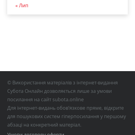
« Лип
© Використання матеріалів з інтернет-видання
Субота Онлайн дозволяється лише за умови
посилання на сайт subota.online
Для інтернет-видань обов’язкове пряме, відкрите
для пошукових систем гіперпосилання у першому
абзаці на конкретний матеріал.
Умови договору оферти