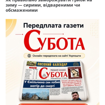
зиму — сирими, відвареними чи
обсмаженими