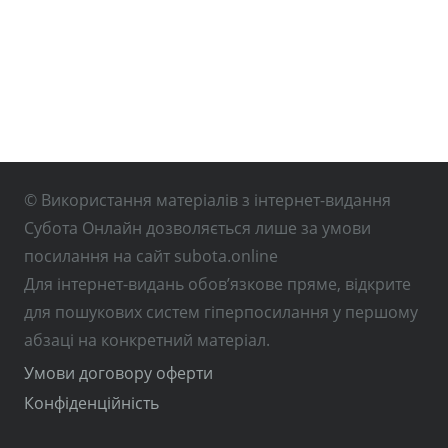
© Використання матеріалів з інтернет-видання
Субота Онлайн дозволяється лише за умови
посилання на сайт subota.online
Для інтернет-видань обов’язкове пряме, відкрите
для пошукових систем гіперпосилання у першому
абзаці на конкретний матеріал.
Умови договору оферти
Конфіденційність