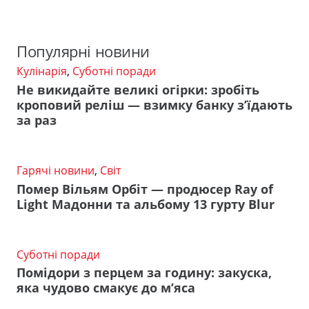
Популярні новини
Кулінарія
,
Суботні поради
Не викидайте великі огірки: зробіть
кроповий реліш — взимку банку з’їдають
за раз
Гарячі новини
,
Світ
Помер Вільям Орбіт — продюсер Ray of
Light Мадонни та альбому 13 гурту Blur
Суботні поради
Помідори з перцем за годину: закуска,
яка чудово смакує до м’яса