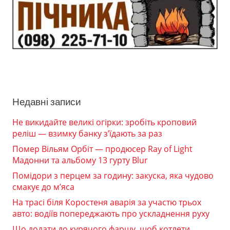
Недавні записи
Не викидайте великі огірки: зробіть кроповий
реліш — взимку банку з’їдають за раз
Помер Вільям Орбіт — продюсер Ray of Light
Мадонни та альбому 13 гурту Blur
Помідори з перцем за годину: закуска, яка чудово
смакує до м’яса
На трасі біля Коростеня аварія за участю трьох
авто: водіїв попереджають про ускладнення руху
Що додати до курячого фаршу, щоб котлети