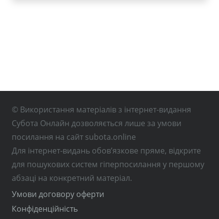
© Використання матеріалів з інтернет-видання
Субота Онлайн дозволяється лише за умови
посилання на сайт subota.online
Для інтернет-видань обов’язкове пряме, відкрите
для пошукових систем гіперпосилання у першому
абзаці на конкретний матеріал.
Умови договору оферти
Конфіденційність