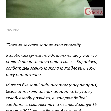
РЕКЛАМА
“Погана звістка заполонила громаду…
З глибоким сумом повідомляємо, що у війні за
волю України загинув наш земляк з Баранівки,
солдат Денисенко Микола Михайлович, 1998
року народження.
Микола був зовнішнім пілотом (оператором)
безпілотних літальних апаратів. Служив у
складі взводу розвідки, виконував бойові
завдання зі сміливістю та честю. Загинув 16
травня 2025 року в бою на Донеччині.