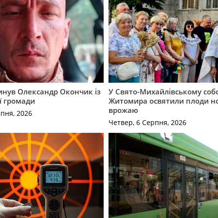
гинув Олександр Окончик із
У Свято-Михайлівському соб
ї громади
Житомира освятили плоди н
врожаю
рпня, 2026
Четвер, 6 Серпня, 2026