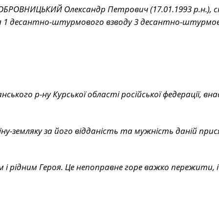
ОБРОВНИЦЬКИЙ Олександр Петрович (17.01.1993 р.н.), с
я 1 десантно-штурмового взводу 3 десантно-штурмов
нського р-ну Курської області російської федерації, вна
їну-земляку за його відданість та мужність даній прися
 і рідним Героя. Це непоправне горе важко пережити, і