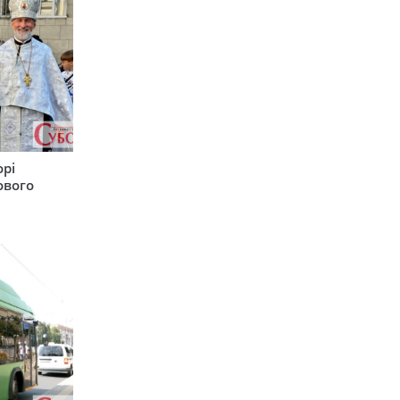
орі
ового