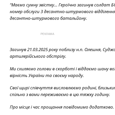
“Маємо сумну звістку… Героїчно загинув солдат Б
номер обслуги 3 десантно-штурмового відділенн
десантно-штурмового батальйону.
РЕКЛАМА
Загинув 21.03.2025 року поблизу н.п. Олешня, Суджа
артилерійського обстрілу.
Ми схиляємо голови в скорботі і віддаємо шану во
вірність України та своєму народу.
Свої щирі співчуття висловлюємо родині, близьким
спільно з вами переживаємо в цю тяжку годину.
Про місце і час прощання повідомимо додатково.