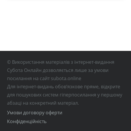
© Використання матеріалів з інтернет-видання
Субота Онлайн дозволяється лише за умови
посилання на сайт subota.online
Для інтернет-видань обов’язкове пряме, відкрите
для пошукових систем гіперпосилання у першому
абзаці на конкретний матеріал.
Умови договору оферти
Конфіденційність