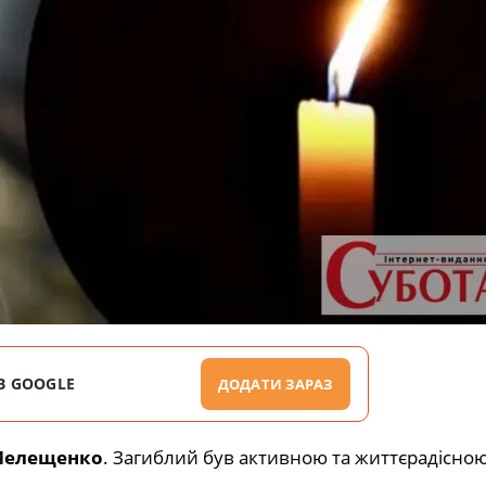
В GOOGLE
ДОДАТИ ЗАРАЗ
Мелещенко
. Загиблий був активною та життєрадісно