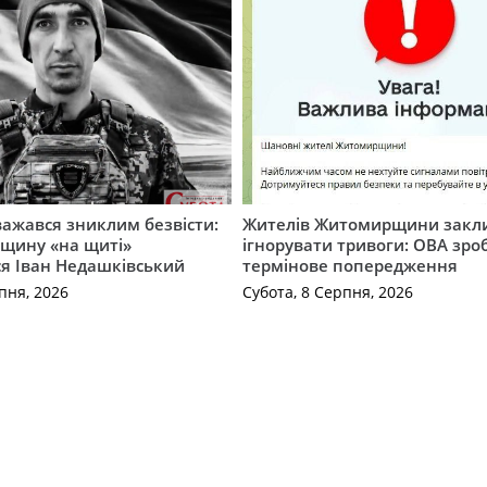
важався зниклим безвісти:
Жителів Житомирщини закл
щину «на щиті»
ігнорувати тривоги: ОВА зро
ся Іван Недашківський
термінове попередження
пня, 2026
Субота, 8 Серпня, 2026