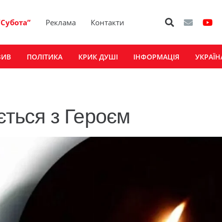
“Субота”
Реклама
Контакти
ЗИВ
ПОЛІТИКА
КРИК ДУШІ
ІНФОРМАЦІЯ
УКРАЇН
ться з Героєм