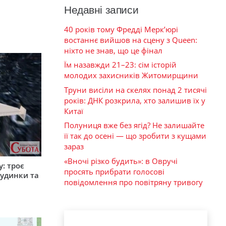
Недавні записи
40 років тому Фредді Мерк’юрі
востаннє вийшов на сцену з Queen:
ніхто не знав, що це фінал
Їм назавжди 21–23: сім історій
молодих захисників Житомирщини
Труни висіли на скелях понад 2 тисячі
років: ДНК розкрила, хто залишив їх у
Китаї
Полуниця вже без ягід? Не залишайте
її так до осені — що зробити з кущами
зараз
«Вночі різко будить»: в Овручі
: троє
просять прибрати голосові
удинки та
повідомлення про повітряну тривогу