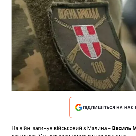
ПІДПИШІТЬСЯ НА НАС 
На війні загинув військовий з Малина –
Василь 
людиною. У нього залишився син та дружина.