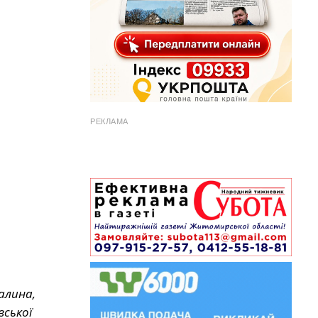
РЕКЛАМА
алина,
вської