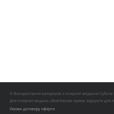
© Використання матеріалів з інтернет-видання Субота 
Для інтернет-видань обов’язкове пряме, відкрите для 
Умови договору оферти