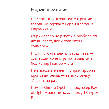
Недавні записи
На Херсонщині загинув 51-річний
головний сержант Сергій Капітан з
Овруччини
Огірки тепер не ріжуть, а розбивають:
літній салат, який став хітом
соцмереж
Після погоні в центрі Бердичева —
суд: водій хоче отримати записи з
бодікамер і камер міста
Не викидайте великі огірки: зробіть
кроповий реліш — взимку банку
з’їдають за раз
Помер Вільям Орбіт — продюсер Ray
of Light Мадонни та альбому 13 гурту
Blur