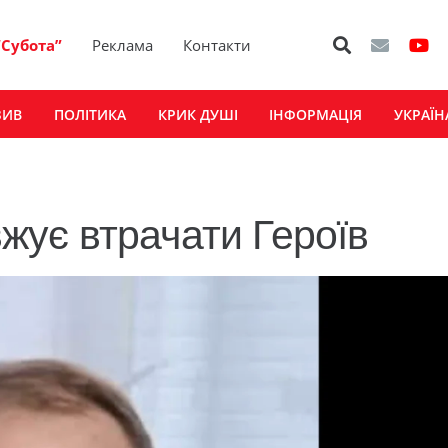
“Субота”
Реклама
Контакти
ЗИВ
ПОЛІТИКА
КРИК ДУШІ
ІНФОРМАЦІЯ
УКРАЇН
ує втрачати Героїв