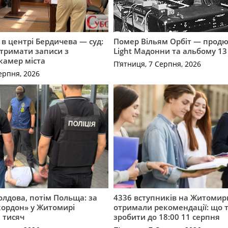
і в центрі Бердичева — суд:
Помер Вільям Орбіт — продю
отримати записи з
Light Мадонни та альбому 13 
 камер міста
П’ятниця, 7 Серпня, 2026
ерпня, 2026
лдова, потім Польща: за
4336 вступників на Житоми
кордон» у Житомирі
отримали рекомендації: що 
 тисяч
зробити до 18:00 11 серпня