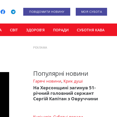
ПОВІДОМИТИ НОВИНУ
МОЯ СУБОТА
А
СВІТ
ЗДОРОВ’Я
ПОРАДИ
СУБОТНЯ КАВА
РЕКЛАМА
Популярні новини
Гарячі новини
,
Крик душі
На Херсонщині загинув 51-
річний головний сержант
Сергій Капітан з Овруччини
Кулінарія
,
Суботні поради