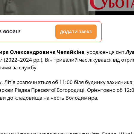
В GOOGLE
ДОДАТИ ЗАРАЗ
ра Олександровича Чепайкіна
, уродженця смт
Лу
(2022–2024 рр.). Він тривалий час лікувався від отр
ями за службу.
 Літія розпочнеться об 11:00 біля будинку захисника 
Церкви Різдва Пресвятої Богородиці. Орієнтовно об 12:
ви до кладовища на честь Володимира.