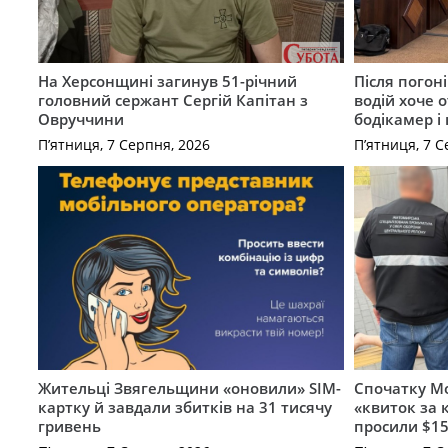
На Херсонщині загинув 51-річний
Після погон
головний сержант Сергій Капітан з
водій хоче 
Овруччини
бодікамер і
П’ятниця, 7 Серпня, 2026
П’ятниця, 7 С
Жительці Звягельщини «оновили» SIM-
Спочатку Мо
картку й завдали збитків на 31 тисячу
«квиток за 
гривень
просили $15