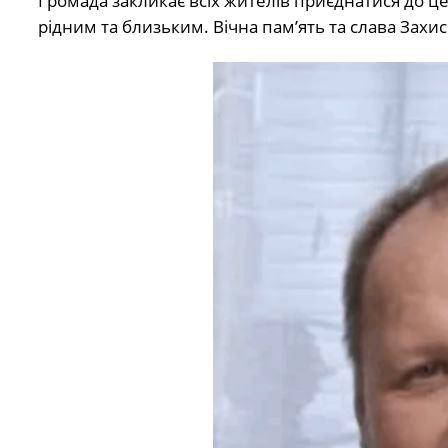
Громада закликає всіх жителів приєднатися до ц
рідним та близьким. Вічна пам’ять та слава Захи