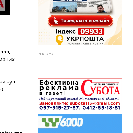
гини
,
РЕКЛАМА
иманих
на вул.
00