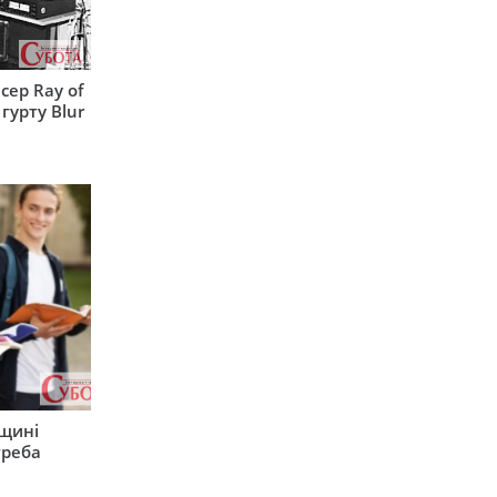
сер Ray of
гурту Blur
рщині
треба