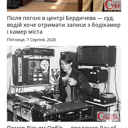
Після погоні в центрі Бердичева — суд:
водій хоче отримати записи з бодікамер
і камер міста
П’ятниця, 7 Серпня, 2026
Помер Вільям Орбіт — продюсер Ray of