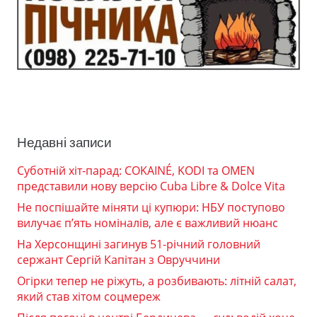
Недавні записи
Суботній хіт-парад: COKAINÉ, KODI та OMEN
представили нову версію Cuba Libre & Dolce Vita
Не поспішайте міняти ці купюри: НБУ поступово
вилучає п’ять номіналів, але є важливий нюанс
На Херсонщині загинув 51-річний головний
сержант Сергій Капітан з Овруччини
Огірки тепер не ріжуть, а розбивають: літній салат,
який став хітом соцмереж