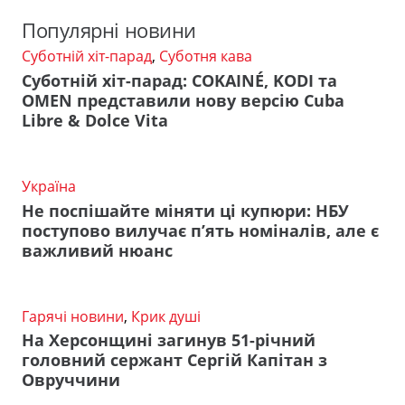
Популярні новини
Суботній хіт-парад
,
Суботня кава
Суботній хіт-парад: COKAINÉ, KODI та
OMEN представили нову версію Cuba
Libre & Dolce Vita
Україна
Не поспішайте міняти ці купюри: НБУ
поступово вилучає п’ять номіналів, але є
важливий нюанс
Гарячі новини
,
Крик душі
На Херсонщині загинув 51-річний
головний сержант Сергій Капітан з
Овруччини