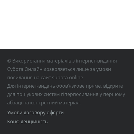
© Використання матеріалів з інтернет-видання
Субота Онлайн дозволяється лише за умови
посилання на сайт subota.online
Для інтернет-видань обов’язкове пряме, відкрите
для пошукових систем гіперпосилання у першому
абзаці на конкретний матеріал.
Умови договору оферти
Конфіденційність