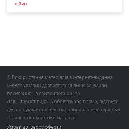
« Лип
© Використання матеріалів з інтернет-видання
Субота Онлайн дозволяється лише за умови
посилання на сайт subota.online
Для інтернет-видань обов’язкове пряме, відкрите
для пошукових систем гіперпосилання у першому
абзаці на конкретний матеріал.
Умови договору оферти