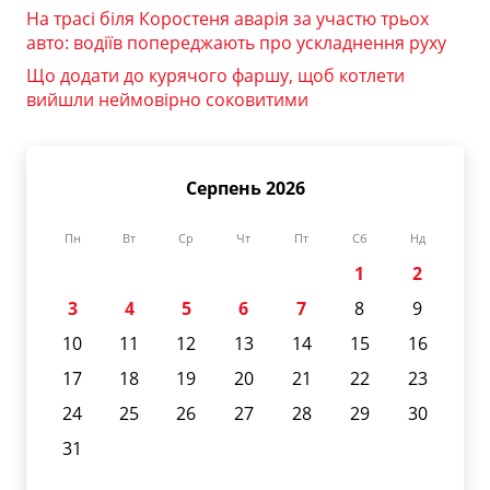
На трасі біля Коростеня аварія за участю трьох
авто: водіїв попереджають про ускладнення руху
Що додати до курячого фаршу, щоб котлети
вийшли неймовірно соковитими
Серпень 2026
Пн
Вт
Ср
Чт
Пт
Сб
Нд
1
2
3
4
5
6
7
8
9
10
11
12
13
14
15
16
17
18
19
20
21
22
23
24
25
26
27
28
29
30
31