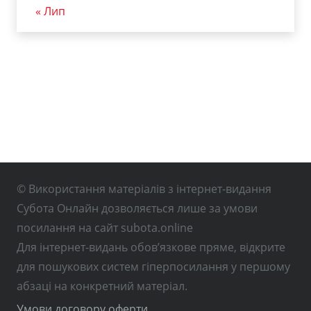
« Лип
© Використання матеріалів з інтернет-видання
Субота Онлайн дозволяється лише за умови
посилання на сайт subota.online
Для інтернет-видань обов’язкове пряме, відкрите
для пошукових систем гіперпосилання у першому
абзаці на конкретний матеріал.
Умови договору оферти