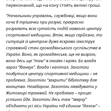
переконаний, що на кону стоять великі гроші.
“Начальники управлінь, службовці, якщо вони
хоча б трішечки при розумі, прекрасно
розуміють всю сутність подій навколо центру
спортивної медицини. Втім, якщо серйозно, то
ситуація із центром дуже яскраво ілюструє
справжній стан громадянського суспільства в
Україні. Воно, як громадянське, ще не визріло,
воно десь ще “там” в ілюзіях і мріях. Бо влада
зараз “!банкує”. Влада і капітал. Захотіли
позбутися центру спортивної медицини – не
проблема. Захотіли “закрити” бібліотеку для
юнацтва. Незабаром. Захотіли ліквідувати у
Житомирі трамвай. Не проблема – процес
успішно йде. Захотіли десь там “зверху”
об’єднати усі ліси України під єдиним “дахом” –