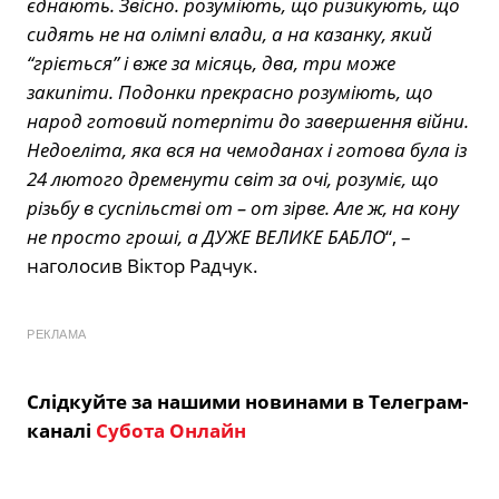
єднають. Звісно. розуміють, що ризикують, що
сидять не на олімпі влади, а на казанку, який
“гріється” і вже за місяць, два, три може
закипіти. Подонки прекрасно розуміють, що
народ готовий потерпіти до завершення війни.
Недоеліта, яка вся на чемоданах і готова була із
24 лютого дременути світ за очі, розуміє, що
різьбу в суспільстві от – от зірве. Але ж, на кону
не просто гроші, а ДУЖЕ ВЕЛИКЕ БАБЛО
“, –
наголосив Віктор Радчук.
РЕКЛАМА
Слідкуйте за нашими новинами в Телеграм-
каналі
Субота Онлайн