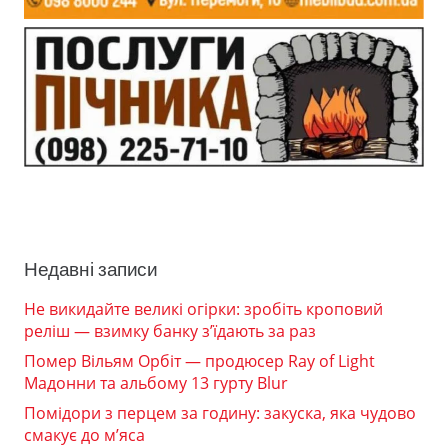
Недавні записи
Не викидайте великі огірки: зробіть кроповий
реліш — взимку банку з’їдають за раз
Помер Вільям Орбіт — продюсер Ray of Light
Мадонни та альбому 13 гурту Blur
Помідори з перцем за годину: закуска, яка чудово
смакує до м’яса