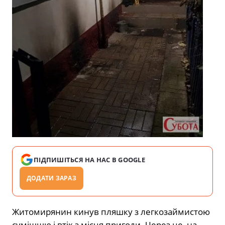
ПІДПИШІТЬСЯ НА НАС В GOOGLE
ДОДАТИ ЗАРАЗ
Житомирянин кинув пляшку з легкозаймистою
сумішшю і втік з місця пригоди. Через це, на