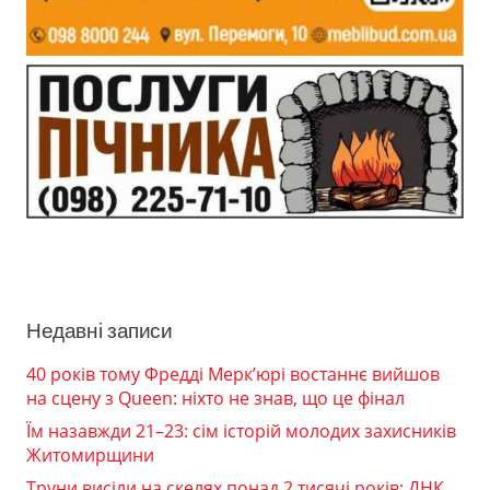
Недавні записи
40 років тому Фредді Мерк’юрі востаннє вийшов
на сцену з Queen: ніхто не знав, що це фінал
Їм назавжди 21–23: сім історій молодих захисників
Житомирщини
Труни висіли на скелях понад 2 тисячі років: ДНК