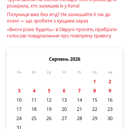
розкрила, хто залишив їх у Китаї
Полуниця вже без ягід? Не залишайте її так до
осені — що зробити з кущами зараз
«Вночі різко будить»: в Овручі просять прибрати
голосові повідомлення про повітряну тривогу
Серпень 2026
Пн
Вт
Ср
Чт
Пт
Сб
Нд
1
2
3
4
5
6
7
8
9
10
11
12
13
14
15
16
17
18
19
20
21
22
23
24
25
26
27
28
29
30
31