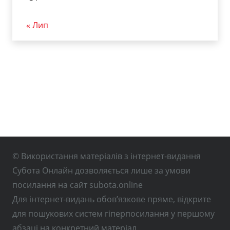
« Лип
© Використання матеріалів з інтернет-видання
Субота Онлайн дозволяється лише за умови
посилання на сайт subota.online
Для інтернет-видань обов’язкове пряме, відкрите
для пошукових систем гіперпосилання у першому
абзаці на конкретний матеріал.