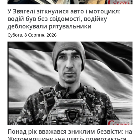
У Звягелі зіткнулися авто і мотоцикл:
водій був без свідомості, водійку
деблокували рятувальники
Субота, 8 Серпня, 2026
Понад рік вважався зниклим безвісти: на
Житомирщину «на щиті» повертається