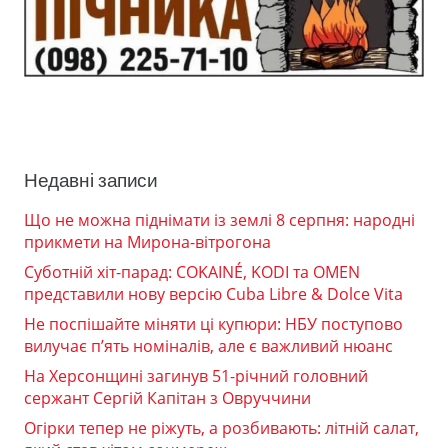
Недавні записи
Що не можна піднімати із землі 8 серпня: народні
прикмети на Мирона-вітрогона
Суботній хіт-парад: COKAINÉ, KODI та OMEN
представили нову версію Cuba Libre & Dolce Vita
Не поспішайте міняти ці купюри: НБУ поступово
вилучає п’ять номіналів, але є важливий нюанс
На Херсонщині загинув 51-річний головний
сержант Сергій Капітан з Овруччини
Огірки тепер не ріжуть, а розбивають: літній салат,