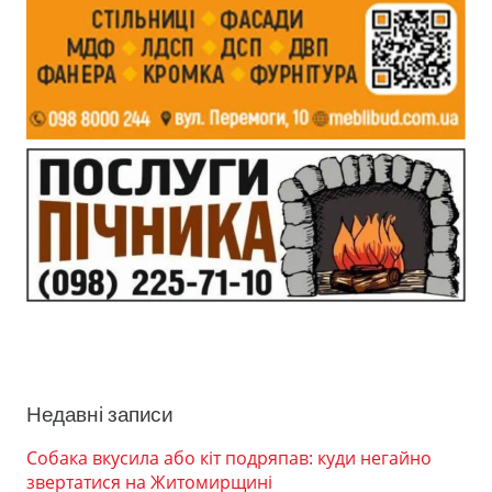
Недавні записи
Собака вкусила або кіт подряпав: куди негайно
звертатися на Житомирщині