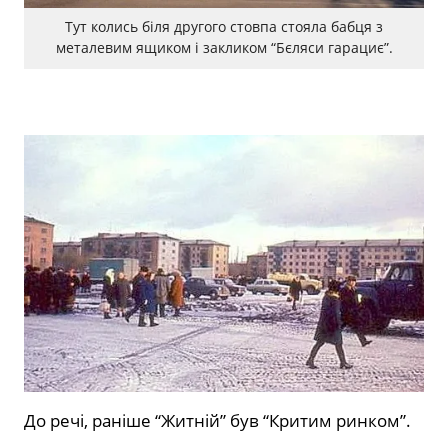
Тут колись біля другого стовпа стояла бабця з
металевим ящиком і закликом “Бєляси гарациє”.
До речі, раніше “Житній” був “Критим ринком”.