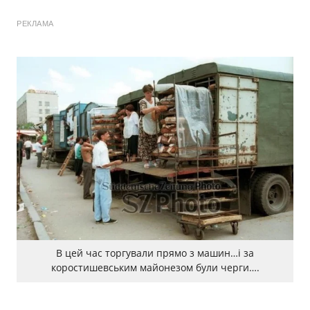
РЕКЛАМА
В цей час торгували прямо з машин…і за
коростишевським майонезом були черги….