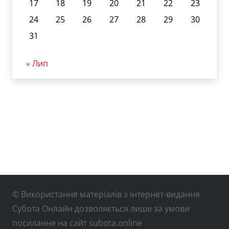
17
18
19
20
21
22
23
24
25
26
27
28
29
30
31
« Лип
© Використання матеріалів з інтернет-видання
Субота Онлайн дозволяється лише за умови
посилання на сайт subota.online