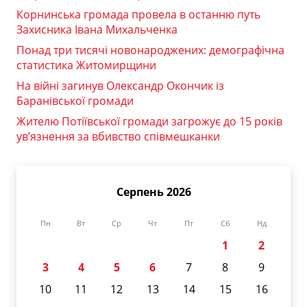
Корнинська громада провела в останню путь
Захисника Івана Михальченка
Понад три тисячі новонароджених: демографічна
статистика Житомирщини
На війні загинув Олександр Окончик із
Баранівської громади
Жителю Потіївської громади загрожує до 15 років
ув’язнення за вбивство співмешканки
Серпень 2026
Пн
Вт
Ср
Чт
Пт
Сб
Нд
1
2
3
4
5
6
7
8
9
10
11
12
13
14
15
16