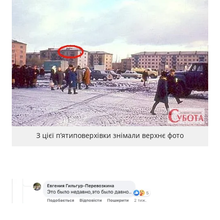
З цієї пʼятиповерхівки знімали верхнє фото