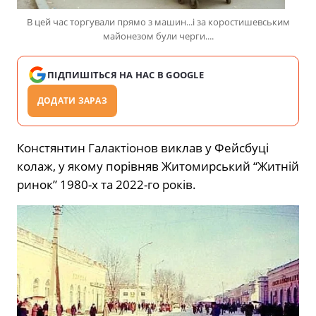
В цей час торгували прямо з машин...і за коростишевським
майонезом були черги....
ПІДПИШІТЬСЯ НА НАС В GOOGLE
ДОДАТИ ЗАРАЗ
Констянтин Галактіонов виклав у Фейсбуці
колаж, у якому порівняв Житомирський “Житній
ринок” 1980-х та 2022-го років.