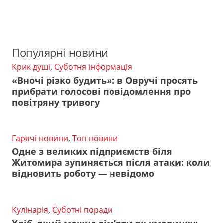
Популярні новини
Крик душі
,
Суботня інформація
«Вночі різко будить»: в Овручі просять
прибрати голосові повідомлення про
повітряну тривогу
Гарячі новини
,
Топ новини
Одне з великих підприємств біля
Житомира зупиняється після атаки: коли
відновить роботу — невідомо
Кулінарія
,
Суботні поради
Хліб, який можна зім’яти як хмаринку: