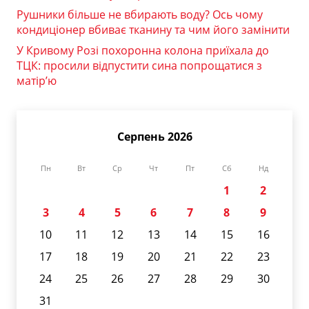
Рушники більше не вбирають воду? Ось чому
кондиціонер вбиває тканину та чим його замінити
У Кривому Розі похоронна колона приїхала до
ТЦК: просили відпустити сина попрощатися з
матір’ю
Серпень 2026
Пн
Вт
Ср
Чт
Пт
Сб
Нд
1
2
3
4
5
6
7
8
9
10
11
12
13
14
15
16
17
18
19
20
21
22
23
24
25
26
27
28
29
30
31