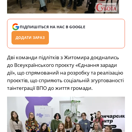
ПІДПИШІТЬСЯ НА НАС В GOOGLE
ДОДАТИ ЗАРАЗ
Дві
команди
підлітків
з
Житомира
доєднались
до
Всеукраїнського
проєкту
«
Єднання
заради
дії
»
,
що
спрямований
на
розробку
та
реалізацію
проєктів
,
що
сприяють
соціальній
згуртованості
та
інтеграції
ВПО
до
життя
громади
.