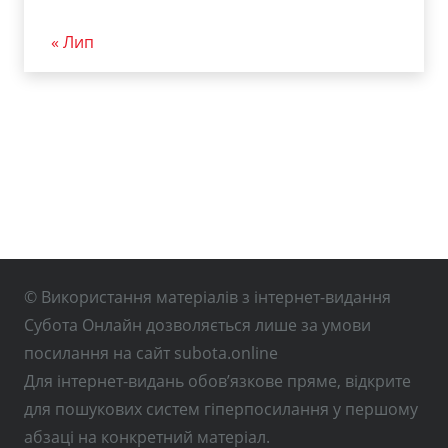
« Лип
© Використання матеріалів з інтернет-видання
Субота Онлайн дозволяється лише за умови
посилання на сайт subota.online
Для інтернет-видань обов’язкове пряме, відкрите
для пошукових систем гіперпосилання у першому
абзаці на конкретний матеріал.