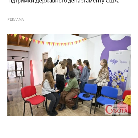
підтримки
Державного
департаменту
США
.
РЕКЛАМА