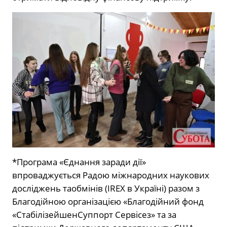
*
Програма
«
Єднання
заради
дії
»
впроваджується
Радою
міжнародних
наукових
досліджень
та
обмінів
(
IREX
в
Україні
)
разом
з
Благодійною
організацією
«
Благодійний
фонд
«
Стабілізейшен
Суппорт
Сервісез
»
та
за