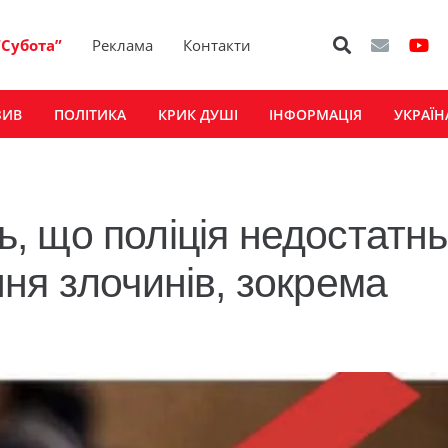
“Субота”
Реклама
Контакти
ЗИВ
ПОЛІТИКА
КРИК ДУШІ
ІНФОРМАЦІЯ
УКРАЇН
 що поліція недостатн
ня злочинів, зокрема