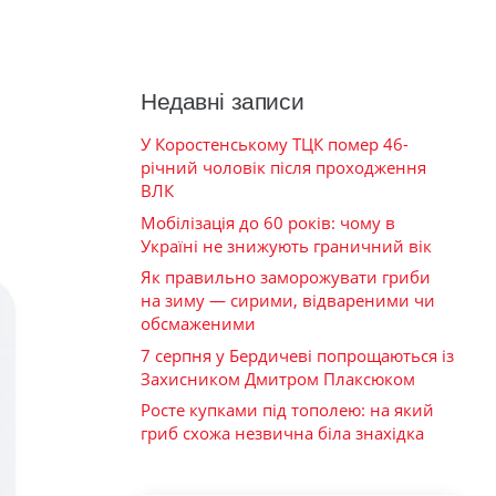
Недавні записи
У Коростенському ТЦК помер 46-
річний чоловік після проходження
ВЛК
Мобілізація до 60 років: чому в
Україні не знижують граничний вік
Як правильно заморожувати гриби
на зиму — сирими, відвареними чи
обсмаженими
7 серпня у Бердичеві попрощаються із
Захисником Дмитром Плаксюком
Росте купками під тополею: на який
гриб схожа незвична біла знахідка