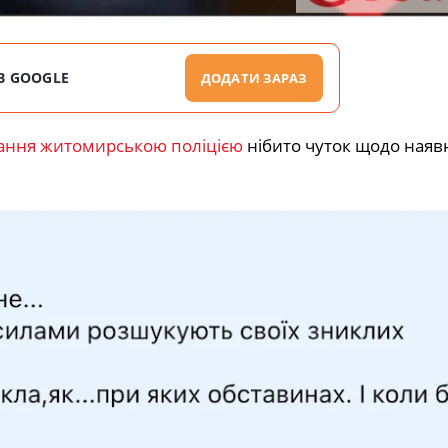
В GOOGLE
ДОДАТИ ЗАРАЗ
ання житомирською поліцією
нібито чуток щодо наявн