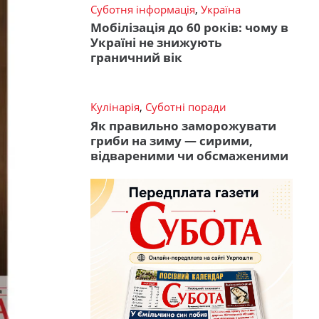
Суботня інформація
,
Україна
Мобілізація до 60 років: чому в
Україні не знижують
граничний вік
Кулінарія
,
Суботні поради
Як правильно заморожувати
гриби на зиму — сирими,
відвареними чи обсмаженими