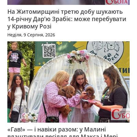
На Житомирщині третю добу шукають
14-річну Дар’ю Зрабіє: може перебувати
у Кривому Розі
Неділя, 9 Серпня, 2026
«Гав!» — і навіки разом: у Малині
влаштували весілля для Макса і Мері