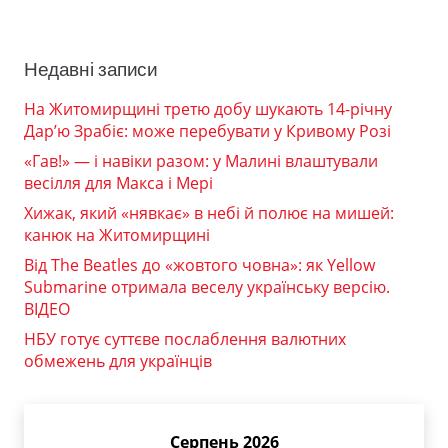
Недавні записи
На Житомирщині третю добу шукають 14-річну
Дар’ю Зрабіє: може перебувати у Кривому Розі
«Гав!» — і навіки разом: у Малині влаштували
весілля для Макса і Мері
Хижак, який «нявкає» в небі й полює на мишей:
канюк на Житомирщині
Від The Beatles до «жовтого човна»: як Yellow
Submarine отримала веселу українську версію.
ВІДЕО
НБУ готує суттєве послаблення валютних
обмежень для українців
Серпень 2026