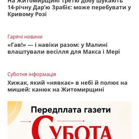
На Житомирщині третю добу шукають
14-річну Дар’ю Зрабіє: може перебувати у
Кривому Розі
Гарячі новини
«Гав!» — і навіки разом: у Малині
влаштували весілля для Макса і Мері
Суботня інформація
Хижак, який «нявкає» в небі й полює на
мишей: канюк на Житомирщині