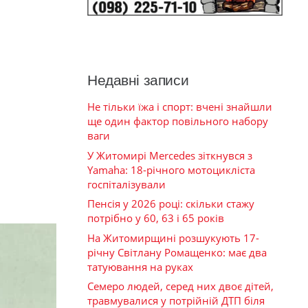
Недавні записи
Не тільки їжа і спорт: вчені знайшли
ще один фактор повільного набору
ваги
У Житомирі Mercedes зіткнувся з
Yamaha: 18-річного мотоцикліста
госпіталізували
Пенсія у 2026 році: скільки стажу
потрібно у 60, 63 і 65 років
На Житомирщині розшукують 17-
річну Світлану Ромащенко: має два
татуювання на руках
Семеро людей, серед них двоє дітей,
травмувалися у потрійній ДТП біля