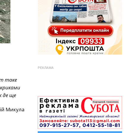
РЕКЛАМА
от таке
 криками
к де ще
ій Микула