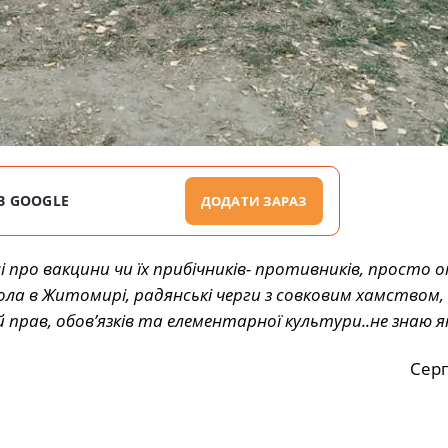
В GOOGLE
ДОДАТИ ЗАРАЗ
ні про вакцини чи їх прибічників- противників, просто 
кола в Житомирі, радянські черги з совковим хамством,
прав, обов’язків та елементарної культури..не знаю я
Серг