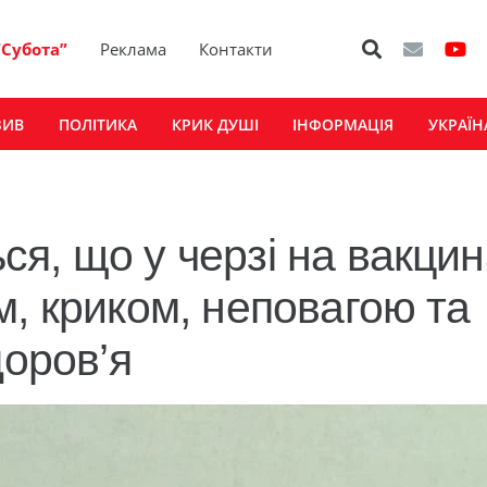
“Субота”
Реклама
Контакти
ЗИВ
ПОЛІТИКА
КРИК ДУШІ
ІНФОРМАЦІЯ
УКРАЇН
я, що у черзі на вакци
м, криком, неповагою та
доров’я