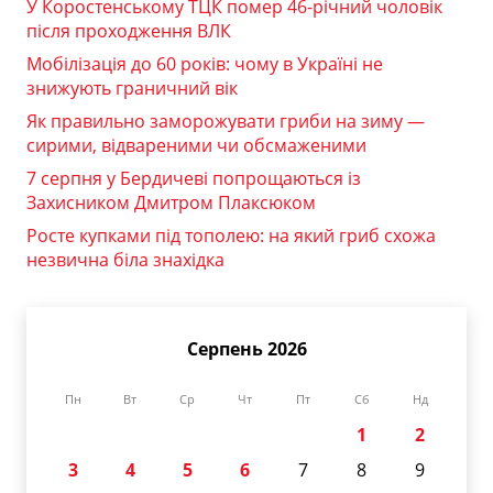
У Коростенському ТЦК помер 46-річний чоловік
після проходження ВЛК
Мобілізація до 60 років: чому в Україні не
знижують граничний вік
Як правильно заморожувати гриби на зиму —
сирими, відвареними чи обсмаженими
7 серпня у Бердичеві попрощаються із
Захисником Дмитром Плаксюком
Росте купками під тополею: на який гриб схожа
незвична біла знахідка
Серпень 2026
Пн
Вт
Ср
Чт
Пт
Сб
Нд
1
2
3
4
5
6
7
8
9