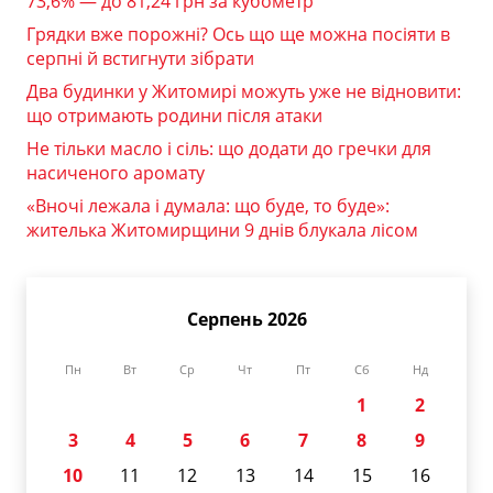
73,6% — до 81,24 грн за кубометр
Грядки вже порожні? Ось що ще можна посіяти в
серпні й встигнути зібрати
Два будинки у Житомирі можуть уже не відновити:
що отримають родини після атаки
Не тільки масло і сіль: що додати до гречки для
насиченого аромату
«Вночі лежала і думала: що буде, то буде»:
жителька Житомирщини 9 днів блукала лісом
Серпень 2026
Пн
Вт
Ср
Чт
Пт
Сб
Нд
1
2
3
4
5
6
7
8
9
10
11
12
13
14
15
16