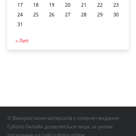
17
18
19
20
21
22
23
24
25
26
27
28
29
30
31
« Лип
© Використання матеріалів з інтернет-видання
Субота Онлайн дозволяється лише за умови
посилання на сайт subota.online