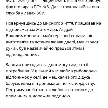
ЗОШ №24 (нині — ліцей №24), після чого здобув
фах столяра в ПТУ №5. Далі строкова військова
служба у лавах ЗСУ.
Повернувшись до мирного життя, працював на
підприємствах Житомира. Андрій
Володимирович – майстер своєї справи: він
виготовляв та встановлював двері, мав «золоті
руки», був надзвичайно працьовитим і
відповідальним.
Завжди приходив на допомогу тим, хто її
потребував. У вільний час любив риболовлю,
відпочинок у селі, де мешкали його дідусь і
бабуся, яким він допомагав по господарству.
Підтримував батьків, з любов’ю ставився до
племінників, дорожив родиною.