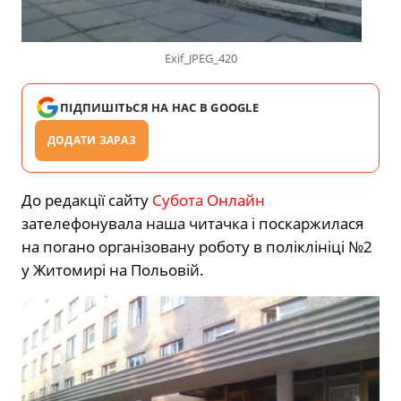
Exif_JPEG_420
ПІДПИШІТЬСЯ НА НАС В GOOGLE
ДОДАТИ ЗАРАЗ
До редакції сайту
Субота Онлайн
зателефонувала наша читачка і поскаржилася
на погано організовану роботу в поліклініці №2
у Житомирі на Польовій.