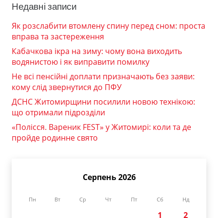
Недавні записи
Як розслабити втомлену спину перед сном: проста
вправа та застереження
Кабачкова ікра на зиму: чому вона виходить
водянистою і як виправити помилку
Не всі пенсійні доплати призначають без заяви:
кому слід звернутися до ПФУ
ДСНС Житомирщини посилили новою технікою:
що отримали підрозділи
«Полісся. Вареник FEST» у Житомирі: коли та де
пройде родинне свято
Серпень 2026
Пн
Вт
Ср
Чт
Пт
Сб
Нд
1
2