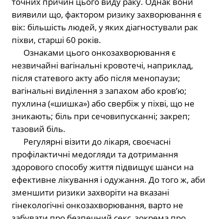
точних причин цього виду раку. Однак вони
виявили що, фактором ризику захворювання є
вік: більшість людей, у яких діагностували рак
піхви, старші 60 років.
⠀⠀Ознаками цього онкозахворювання є
незвичайні вагінальні кровотечі, наприклад,
після статевого акту або після менопаузи;
вагінальні виділення з запахом або кров’ю;
пухлина («шишка») або свербіж у піхві, що не
зникають; біль при сечовипусканні; закреп;
тазовий біль.
⠀⠀Регулярні візити до лікаря, своєчасні
профілактичні медогляди та дотримання
здорового способу життя підвищує шанси на
ефективне лікування і одужання. До того ж, аби
зменшити ризики захворіти на вказані
гінекологічні онкозахворювання, варто не
забувати про безпечний секс, зокрема про