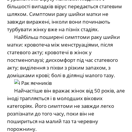
більшості випадків вірус передається статевим
шляхом. Симптоми раку шийки матки не
завжди виражені, інколи вони починають
турбувати жінку вже на пізніх стадіях.
⠀⠀Найбільш поширені симптоми раку шийки
матки: кровотеча між менструаціями, після
статевого акту; кровотечі в жінок у
постменопаузі; дискомфорт під час статевого
акту; виділення з піхви з різким запахом, з
домішками крові; болі в ділянці малого тазу.
⠀⠀
Рак яєчників
⠀⠀Найчастіше він вражає жінок від 50 років, але
іноді трапляється і в молодших вікових
категоріях. Його симптоми не завжди легко
розпізнати до того часу, поки він не
пошириться на малий таз та черевну
порожнину.