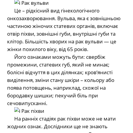
⠀⠀
Рак вульви
⠀⠀Це – рідкісний вид гінекологічного
онкозахворювання. Вульва, яка є зовнішньою
частиною жіночих статевих органів, включає
отвір піхви, зовнішні губи, внутрішні губи та
клітор. Більшість хворих на рак вульви — це
жінки похилого віку, від 65 років.
⠀⠀Його ознаками можуть бути: свербіж
промежини, статевих губ, який не минає;
болісні відчуття в цих ділянках; кров’янисті
виділення, зміни стану шкіри – кольору або
поява потовщень, наприклад, схожої на
бородавку шишки; пекучий біль при
сечовипусканні.
⠀⠀
Рак піхви
⠀⠀На ранніх стадіях рак піхви може не мати
жодних ознак. Дослідники ще не знають