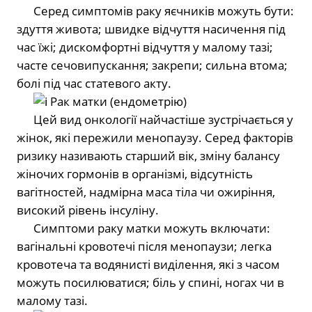
⠀⠀Серед симптомів раку яєчників можуть бути:
здуття живота; швидке відчуття насичення під
час їжі; дискомфортні відчуття у малому тазі;
часте сечовипускання; закрепи; сильна втома;
болі під час статевого акту.
⠀⠀
Рак матки (ендометрію)
⠀⠀Цей вид онкології найчастіше зустрічається у
жінок, які пережили менопаузу. Серед факторів
ризику називають старший вік, зміну балансу
жіночих гормонів в організмі, відсутність
вагітностей, надмірна маса тіла чи ожиріння,
високий рівень інсуліну.
⠀⠀Симптоми раку матки можуть включати:
вагінальні кровотечі після менопаузи; легка
кровотеча та водянисті виділення, які з часом
можуть посилюватися; біль у спині, ногах чи в
малому тазі.