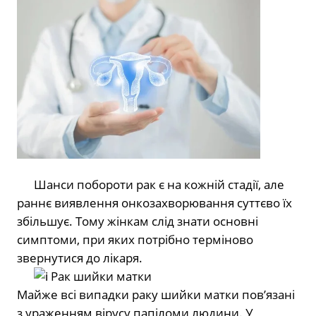
⠀⠀Шанси побороти рак є на кожній стадії, але
раннє виявлення онкозахворювання суттєво їх
збільшує. Тому жінкам слід знати основні
симптоми, при яких потрібно терміново
звернутися до лікаря.
⠀⠀
Рак шийки матки
Майже всі випадки раку шийки матки пов’язані
з ураженням вірусу папіломи людини. У