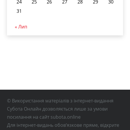
24
25
26
27
28
29
30
31
« Лип
© Використання матеріалів з інтернет-видання
Субота Онлайн дозволяється лише за умови
посилання на сайт subota.online
Для інтернет-видань обов’язкове пряме, відкрите