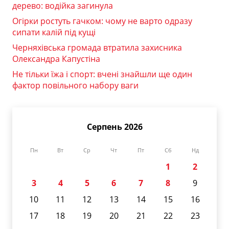
дерево: водійка загинула
Огірки ростуть гачком: чому не варто одразу
сипати калій під кущі
Черняхівська громада втратила захисника
Олександра Капустіна
Не тільки їжа і спорт: вчені знайшли ще один
фактор повільного набору ваги
Серпень 2026
Пн
Вт
Ср
Чт
Пт
Сб
Нд
1
2
3
4
5
6
7
8
9
10
11
12
13
14
15
16
17
18
19
20
21
22
23