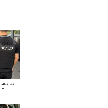
льща: за
рі