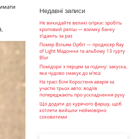
римати
Недавні записи
Не викидайте великі огірки: зробіть
кроповий реліш — взимку банку
й.
з’їдають за раз
Помер Вільям Орбіт — продюсер Ray
of Light Мадонни та альбому 13 гурту
Blur
Помідори з перцем за годину: закуска,
яка чудово смакує до м’яса
На трасі біля Коростеня аварія за
участю трьох авто: водіїв
попереджають про ускладнення руху
Що додати до курячого фаршу, щоб
котлети вийшли неймовірно
соковитими