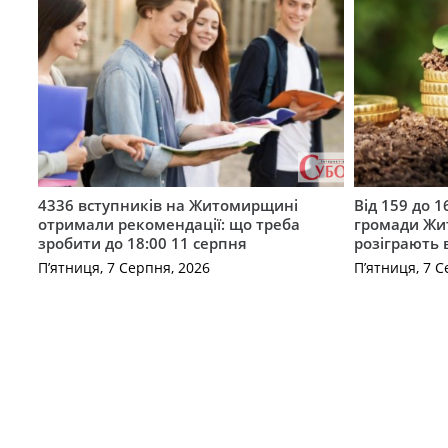
4336 вступників на Житомирщині
Від 159 до 1
отримали рекомендації: що треба
громади Жи
зробити до 18:00 11 серпня
розіграють 
П’ятниця, 7 Серпня, 2026
П’ятниця, 7 С