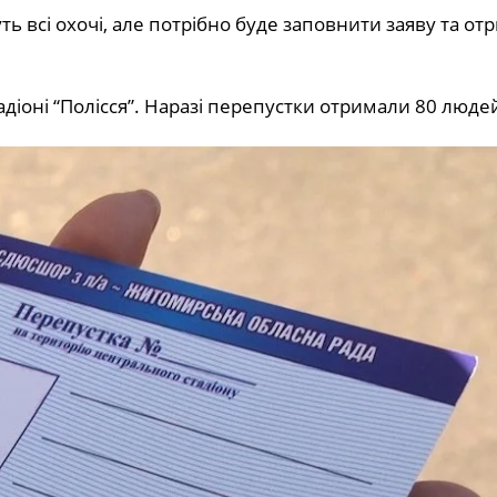
уть всі охочі, але потрібно буде заповнити заяву та от
діоні “Полісся”. Наразі перепустки отримали 80 люде