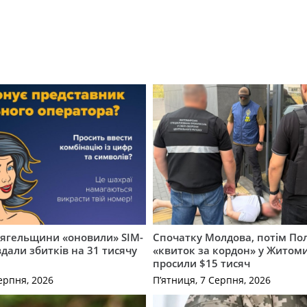
вягельщини «оновили» SIM-
Спочатку Молдова, потім По
вдали збитків на 31 тисячу
«квиток за кордон» у Житоми
просили $15 тисяч
ерпня, 2026
П’ятниця, 7 Серпня, 2026