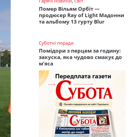
Гарячі новини
,
Світ
Помер Вільям Орбіт —
продюсер Ray of Light Мадонни
та альбому 13 гурту Blur
Суботні поради
Помідори з перцем за годину:
закуска, яка чудово смакує до
м’яса