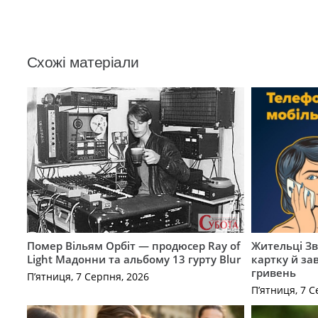
Схожі матеріали
Помер Вільям Орбіт — продюсер Ray of
Жительці З
Light Мадонни та альбому 13 гурту Blur
картку й за
гривень
П’ятниця, 7 Серпня, 2026
П’ятниця, 7 С