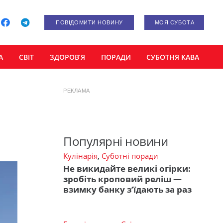
ПОВІДОМИТИ НОВИНУ
МОЯ СУБОТА
А
СВІТ
ЗДОРОВ’Я
ПОРАДИ
СУБОТНЯ КАВА
РЕКЛАМА
Популярні новини
Кулінарія
,
Суботні поради
Не викидайте великі огірки:
зробіть кроповий реліш —
взимку банку з’їдають за раз