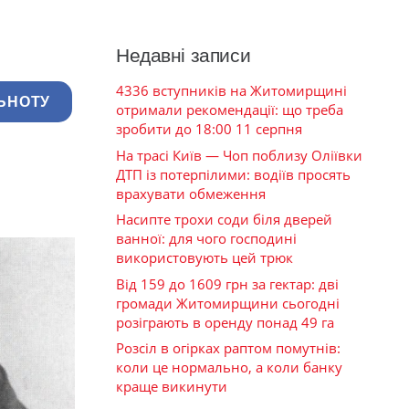
Недавні записи
4336 вступників на Житомирщині
ЬНОТУ
отримали рекомендації: що треба
зробити до 18:00 11 серпня
На трасі Київ — Чоп поблизу Оліївки
ДТП із потерпілими: водіїв просять
врахувати обмеження
Насипте трохи соди біля дверей
ванної: для чого господині
використовують цей трюк
Від 159 до 1609 грн за гектар: дві
громади Житомирщини сьогодні
розіграють в оренду понад 49 га
Розсіл в огірках раптом помутнів:
коли це нормально, а коли банку
краще викинути