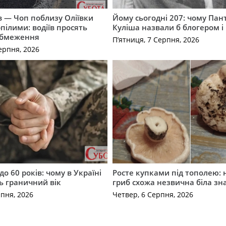
їв — Чоп поблизу Оліївки
Йому сьогодні 207: чому Па
рпілими: водіїв просять
Куліша назвали б блогером і
обмеження
П’ятниця, 7 Серпня, 2026
ерпня, 2026
до 60 років: чому в Україні
Росте купками під тополею: 
ь граничний вік
гриб схожа незвична біла зн
рпня, 2026
Четвер, 6 Серпня, 2026