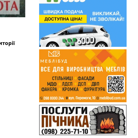
иторії