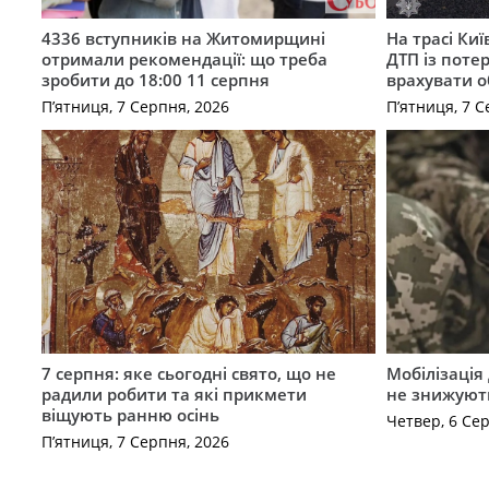
4336 вступників на Житомирщині
На трасі Ки
отримали рекомендації: що треба
ДТП із поте
зробити до 18:00 11 серпня
врахувати 
П’ятниця, 7 Серпня, 2026
П’ятниця, 7 С
7 серпня: яке сьогодні свято, що не
Мобілізація 
радили робити та які прикмети
не знижуют
віщують ранню осінь
Четвер, 6 Се
П’ятниця, 7 Серпня, 2026