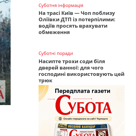
Суботня інформація
На трасі Київ — Чоп поблизу
Оліївки ДТП із потерпілими:
водіїв просять врахувати
обмеження
Суботні поради
Насипте трохи соди біля
дверей ванної: для чого
господині використовують цей
трюк