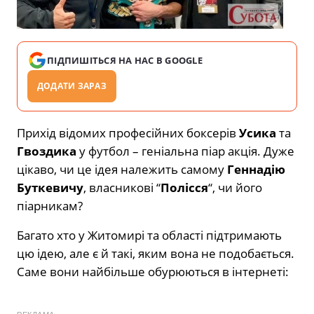
ПІДПИШІТЬСЯ НА НАС В GOOGLE
ДОДАТИ ЗАРАЗ
Прихід відомих професійних боксерів
Усика
та
Гвоздика
у футбол – геніальна піар акція. Дуже
цікаво, чи це ідея належить самому
Геннадію
Буткевичу
, власникові “
Полісся
“, чи його
піарникам?
Багато хто у Житомирі та області підтримають
цю ідею, але є й такі, яким вона не подобається.
Саме вони найбільше обурюються в інтернеті: