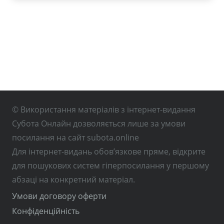
© Використання матеріалів з інтернет-видання
Субота Онлайн дозволяється лише за умови
посилання на сайт subota.online
Для інтернет-видань обов’язкове пряме, відкрите
для пошукових систем гіперпосилання у першому
абзаці на конкретний матеріал.
Умови договору оферти
Конфіденційність