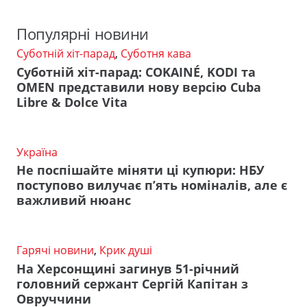
Популярні новини
Суботній хіт-парад
,
Суботня кава
Суботній хіт-парад: COKAINÉ, KODI та
OMEN представили нову версію Cuba
Libre & Dolce Vita
Україна
Не поспішайте міняти ці купюри: НБУ
поступово вилучає п’ять номіналів, але є
важливий нюанс
Гарячі новини
,
Крик душі
На Херсонщині загинув 51-річний
головний сержант Сергій Капітан з
Овруччини