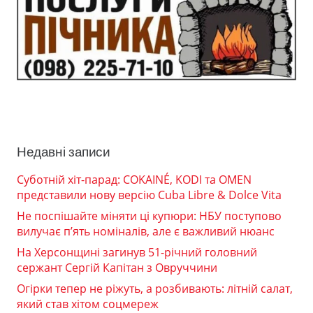
Недавні записи
Суботній хіт-парад: COKAINÉ, KODI та OMEN
представили нову версію Cuba Libre & Dolce Vita
Не поспішайте міняти ці купюри: НБУ поступово
вилучає п’ять номіналів, але є важливий нюанс
На Херсонщині загинув 51-річний головний
сержант Сергій Капітан з Овруччини
Огірки тепер не ріжуть, а розбивають: літній салат,
який став хітом соцмереж