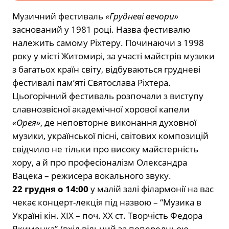
Музичний фестиваль
«Грудневі вечори»
заснований у 1981 році. Назва фестивалю
належить самому Ріхтеру. Починаючи з 1998
року у місті Житомирі, за участі майстрів музики
з багатьох країн світу, відбуваються грудневі
фестивалі пам’яті Святослава Ріхтера.
Цьогорічний фестиваль розпочали з виступу
славнозвісної академічної хорової капели
«Орея»
, де неповторне виконання духовної
музики, української пісні, світових композицій
свідчило не тільки про високу майстерність
хору, а й про професіоналізм Олександра
Вацека – режисера вокального звуку.
22 грудня о 14:00
у малій залі філармонії на вас
чекає концерт-лекція під назвою – “Музика в
Україні кін. ХІХ – поч. ХХ ст. Творчість Федора
Якименка”.(вхід вільний за попередньою