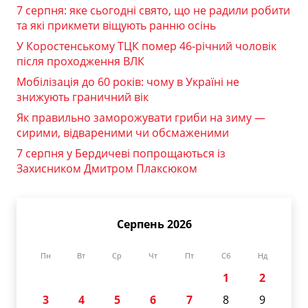
7 серпня: яке сьогодні свято, що не радили робити
та які прикмети віщують ранню осінь
У Коростенському ТЦК помер 46-річний чоловік
після проходження ВЛК
Мобілізація до 60 років: чому в Україні не
знижують граничний вік
Як правильно заморожувати гриби на зиму —
сирими, відвареними чи обсмаженими
7 серпня у Бердичеві попрощаються із
Захисником Дмитром Плаксюком
Серпень 2026
Пн
Вт
Ср
Чт
Пт
Сб
Нд
1
2
3
4
5
6
7
8
9