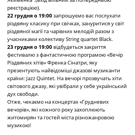
реєстрацією).
22 грудня о 19:00
запрошуємо вас послухати
різдвяну класику при свічках, зануритися у світ
різдвяної магії та чарівних мелодій разом з
учасниками колективу String quartet Black.
23 грудня о 19:00
відбудеться закриття
фестивалю з фантастичною програмою «Вечір
Різдвяних хітів» Френка Сінатри, яку
презентують найвідоміші джазові музиканти
країни: Jazz Quintet. На вечорі прозвучать хіти
світового джазу, які увібрали у себе український
дух свободи.
Отже, чекаємо на концертах «Грудневих
вечорів», які кожного року захоплюють
житомирян та гостей міста різножанровою
музикою!