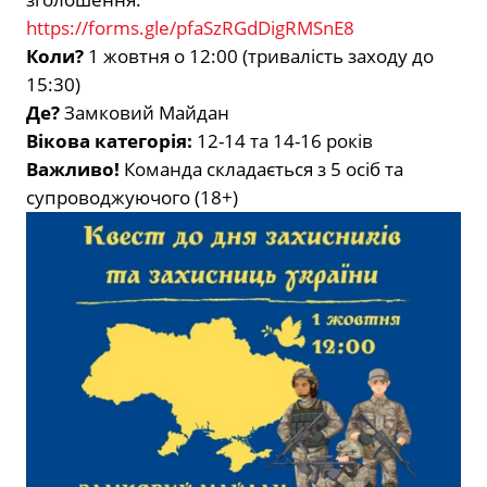
https://forms.gle/pfaSzRGdDigRMSnE8
Коли?
1 жовтня о 12:00 (тривалість заходу до
15:30)
Де?
Замковий Майдан
Вікова категорія:
12-14 та 14-16 років
Важливо!
Команда складається з 5 осіб та
супроводжуючого (18+)