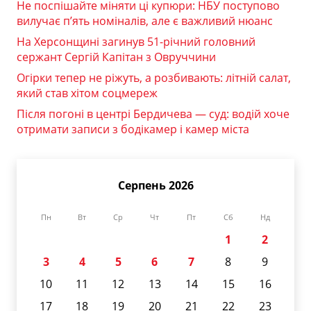
Не поспішайте міняти ці купюри: НБУ поступово
вилучає п’ять номіналів, але є важливий нюанс
На Херсонщині загинув 51-річний головний
сержант Сергій Капітан з Овруччини
Огірки тепер не ріжуть, а розбивають: літній салат,
який став хітом соцмереж
Після погоні в центрі Бердичева — суд: водій хоче
отримати записи з бодікамер і камер міста
Серпень 2026
Пн
Вт
Ср
Чт
Пт
Сб
Нд
1
2
3
4
5
6
7
8
9
10
11
12
13
14
15
16
17
18
19
20
21
22
23