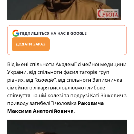
ПІДПИШІТЬСЯ НА НАС В GOOGLE
ДОДАТИ ЗАРАЗ
Від імені спільноти Академії сімейної медицини
України, від спільноти фасилітаторів груп
рівних, від
“азовців”
, від спільноти Записничка
сімейного лікаря висловлюємо глибоке
співчуття нашій колезі та подрузі Каті Зінкевич з
приводу загибелі її чоловіка
Раковича
Максима Анатолійовича
.