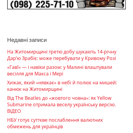
Недавні записи
На Житомирщині третю добу шукають 14-річну
Дар’ю Зрабіє: може перебувати у Кривому Розі
«Гав!» — і навіки разом: у Малині влаштували
весілля для Макса і Мері
Хижак, який «нявкає» в небі й полює на мишей:
канюк на Житомирщині
Від The Beatles до «жовтого човна»: як Yellow
Submarine отримала веселу українську версію.
ВІДЕО
НБУ готує суттєве послаблення валютних
обмежень для українців