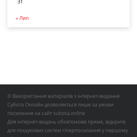
31
« Лип
© Використання матеріалів з інтернет-видання
Субота Онлайн дозволяється лише за умови
посилання на сайт subota.online
Для інтернет-видань обов’язкове пряме, відкрите
для пошукових систем гіперпосилання у першому