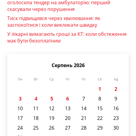
оголосила тендер на амбулаторію: перший
скасували через порушення
Тиск підвищився через хвилювання: як
заспокоїтися і коли викликати швидку
У лікарні вимагають гроші за КТ: коли обстеження
має бути безоплатним
Серпень 2026
Пн
Вт
Ср
Чт
Пт
Сб
Нд
1
2
3
4
5
6
7
8
9
10
11
12
13
14
15
16
17
18
19
20
21
22
23
24
25
26
27
28
29
30