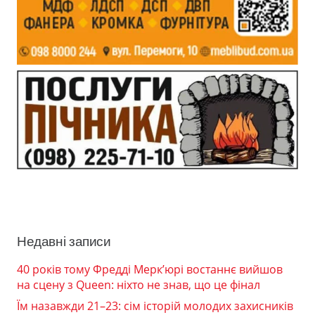
Недавні записи
40 років тому Фредді Мерк’юрі востаннє вийшов
на сцену з Queen: ніхто не знав, що це фінал
Їм назавжди 21–23: сім історій молодих захисників