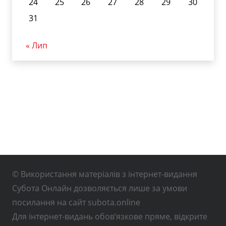
24
25
26
27
28
29
30
31
« Лип
© Використання матеріалів з інтернет-видання
Субота Онлайн дозволяється лише за умови
посилання на сайт subota.online
Для інтернет-видань обов’язкове пряме, відкрите