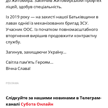
до Житомира. Закінчив Житомирський профтех
ліцей, здобув спеціальність.
Із 2019 року — на захисті нашої Батьківщини в
лавах однієї із механізованих бригад ЗСУ.
Учасник ООС. Із початком повномасштабного
вторгнення вирішив продовжити контрактну
службу.
Загинув, захищаючи Україну…
Світла пам’ять Героям…
Вічна Слава!
РЕКЛАМА
Слідкуйте за нашими новинами в Телеграм-
каналі
Субота Онлайн