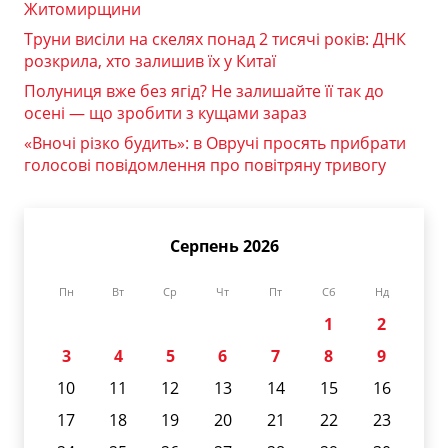
Житомирщини
Труни висіли на скелях понад 2 тисячі років: ДНК
розкрила, хто залишив їх у Китаї
Полуниця вже без ягід? Не залишайте її так до
осені — що зробити з кущами зараз
«Вночі різко будить»: в Овручі просять прибрати
голосові повідомлення про повітряну тривогу
Серпень 2026
Пн
Вт
Ср
Чт
Пт
Сб
Нд
1
2
3
4
5
6
7
8
9
10
11
12
13
14
15
16
17
18
19
20
21
22
23