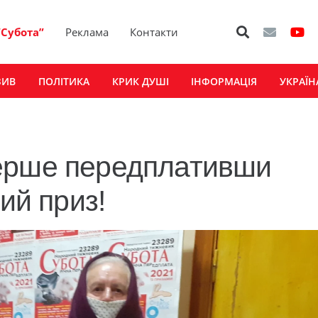
“Субота”
Реклама
Контакти
ЗИВ
ПОЛІТИКА
КРИК ДУШІ
ІНФОРМАЦІЯ
УКРАЇН
ерше передплативши
ий приз!