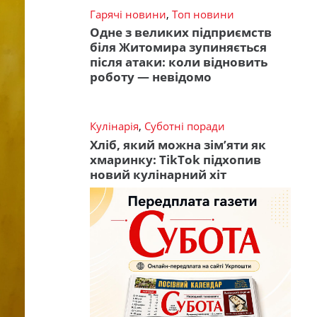
Гарячі новини
,
Топ новини
Одне з великих підприємств
біля Житомира зупиняється
після атаки: коли відновить
роботу — невідомо
Кулінарія
,
Суботні поради
Хліб, який можна зім’яти як
хмаринку: TikTok підхопив
новий кулінарний хіт