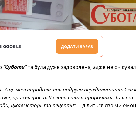
В GOOGLE
ДОДАТИ ЗАРАЗ
ію
“Суботи”
та була дуже задоволена, адже не очікувал
її. А це мені порадила моя подруга передплатити. Сказ
оже, приз виграєш. ЇЇ слова стали пророчими. Та я і за
ди, цікаві історії та рецепти”,
– ділиться своїми емоц