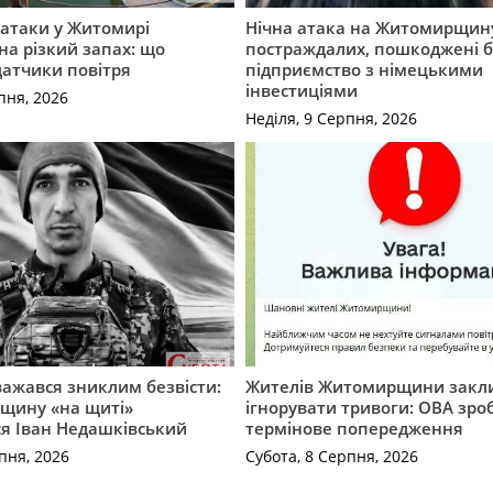
ї атаки у Житомирі
Нічна атака на Житомирщину
на різкий запах: що
постраждалих, пошкоджені б
датчики повітря
підприємство з німецькими
інвестиціями
пня, 2026
Неділя, 9 Серпня, 2026
важався зниклим безвісти:
Жителів Житомирщини закл
щину «на щиті»
ігнорувати тривоги: ОВА зро
ся Іван Недашківський
термінове попередження
пня, 2026
Субота, 8 Серпня, 2026