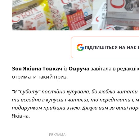
ПІДПИШІТЬСЯ НА НАС 
Зоя Яківна Товкач
із
Овруча
завітала в редакц
отримати такий приз.
“Я “Суботу” постійно купувала, бо люблю читати 
ти всеодно її купуєш і читаєш, то передплати і, м
подарунком приїхала з нею. Дякую вам за ваші пора
Яківна.
РЕКЛАМА