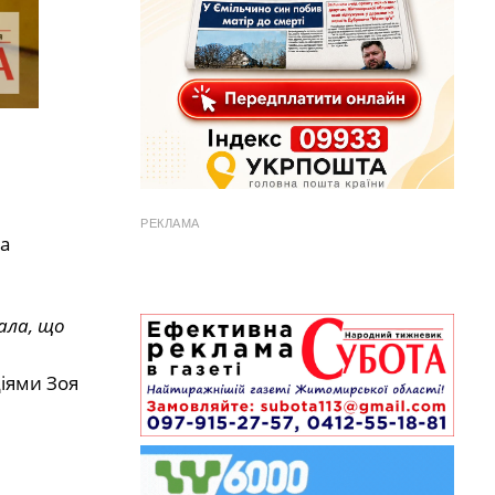
РЕКЛАМА
а
ала, що
іями Зоя