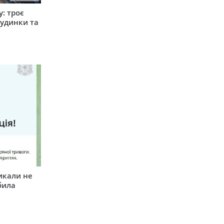
: троє
удинки та
икали не
била