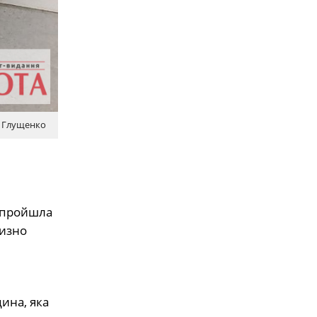
а Глущенко
а пройшла
лизно
ина, яка