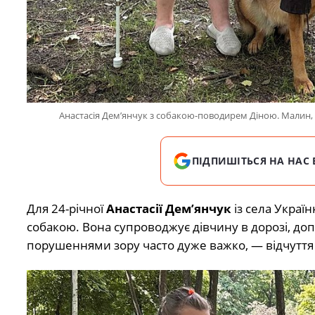
Анастасія Дем’янчук з собакою-поводирем Діною. Малин
ПІДПИШІТЬСЯ НА НАС 
Для 24-річної
Анастасії Дем’янчук
із села Украї
собакою. Вона супроводжує дівчину в дорозі, допо
порушеннями зору часто дуже важко, — відчуття