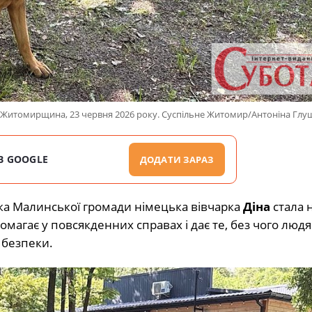
, Житомирщина, 23 червня 2026 року. Суспільне Житомир/Антоніна Гл
В GOOGLE
ДОДАТИ ЗАРАЗ
нка Малинської громади німецька вівчарка
Діна
стала 
магає у повсякденних справах і дає те, без чого людя
 безпеки.