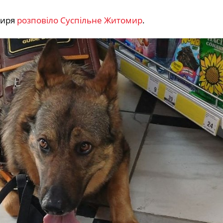
диря
розповіло Суспільне Житомир
.