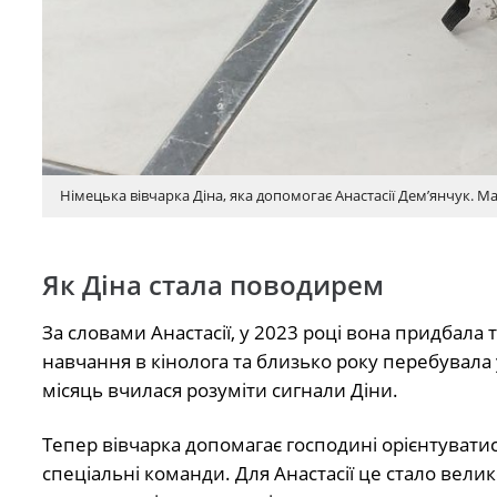
Німецька вівчарка Діна, яка допомогає Анастасії Дем’янчук.
Як Діна стала поводирем
За словами Анастасії, у 2023 році вона придбала
навчання в кінолога та близько року перебувала 
місяць вчилася розуміти сигнали Діни.
Тепер вівчарка допомагає господині орієнтуватися 
спеціальні команди. Для Анастасії це стало вел