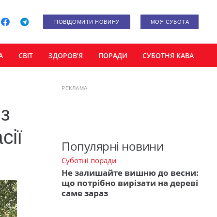
ПОВІДОМИТИ НОВИНУ
МОЯ СУБОТА
А
СВІТ
ЗДОРОВ’Я
ПОРАДИ
СУБОТНЯ КАВА
РЕКЛАМА
 з
сії
Популярні новини
Суботні поради
Не залишайте вишню до весни:
що потрібно вирізати на дереві
саме зараз