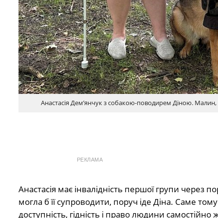
Анастасія Дем’янчук з собакою-поводирем Діною. Малин
РЕКЛАМА
Анастасія має інвалідність першої групи через п
могла б її супроводити, поруч іде Діна. Саме том
доступність, гідність і право людини самостійно 