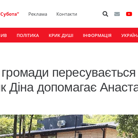
“Субота”
Реклама
Контакти
ЗИВ
ПОЛІТИКА
КРИК ДУШІ
ІНФОРМАЦІЯ
УКРАЇН
громади пересувається
к Діна допомагає Анаста