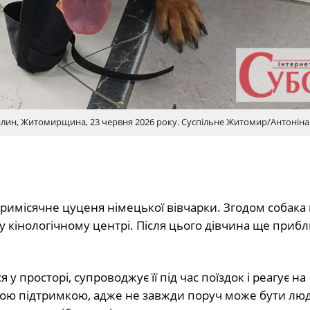
 Малин, Житомирщина, 23 червня 2026 року. Суспільне Житомир/Антонін
 тримісячне цуценя німецької вівчарки. Згодом собак
у кінологічному центрі. Після цього дівчина ще приб
у просторі, супроводжує її під час поїздок і реагує на
икою підтримкою, адже не завжди поруч може бути люд