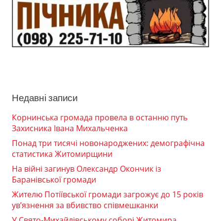
Недавні записи
Корнинська громада провела в останню путь
Захисника Івана Михальченка
Понад три тисячі новонароджених: демографічна
статистика Житомирщини
На війні загинув Олександр Окончик із
Баранівської громади
Жителю Потіївської громади загрожує до 15 років
ув’язнення за вбивство співмешканки
У Свято-Михайлівському соборі Житомира