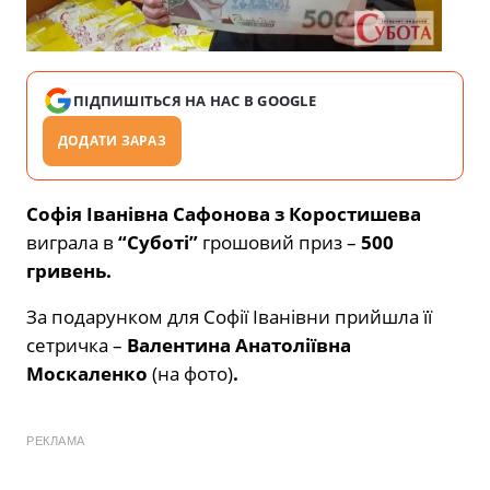
ПІДПИШІТЬСЯ НА НАС В GOOGLE
ДОДАТИ ЗАРАЗ
Софія Іванівна Сафонова з Коростишева
виграла в
“Суботі”
грошовий приз –
500
гривень.
За подарунком для Софії Іванівни прийшла її
сетричка –
Валентина Анатоліївна
Москаленко
(на фото)
.
РЕКЛАМА