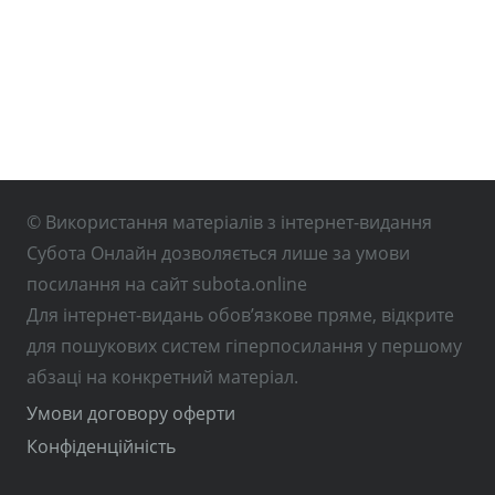
© Використання матеріалів з інтернет-видання
Субота Онлайн дозволяється лише за умови
посилання на сайт subota.online
Для інтернет-видань обов’язкове пряме, відкрите
для пошукових систем гіперпосилання у першому
абзаці на конкретний матеріал.
Умови договору оферти
Конфіденційність