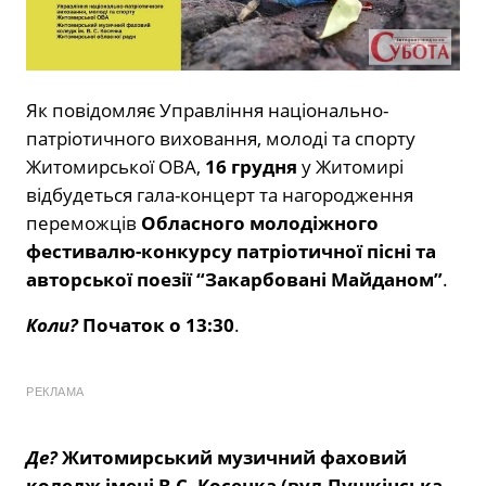
Як повідомляє Управління національно-
патріотичного виховання, молоді та спорту
Житомирської ОВА,
16 грудня
у Житомирі
відбудеться гала-концерт та нагородження
переможців
Обласного молодіжного
фестивалю-конкурсу патріотичної пісні та
авторської поезії “Закарбовані Майданом”
.
Коли?
Початок о 13:30
.
РЕКЛАМА
Де?
Житомирський музичний фаховий
коледж імені В.С. Косенка (
вул.Пушкінська,