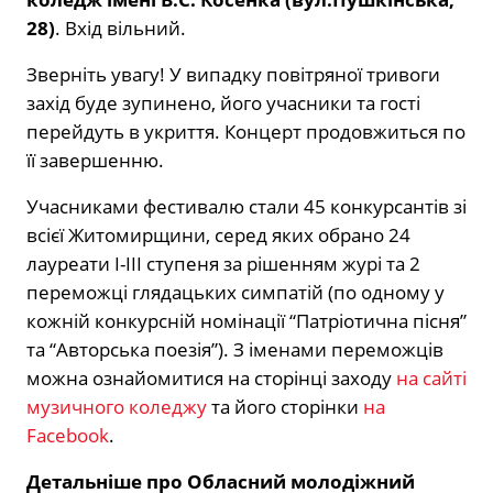
28)
. Вхід вільний.
Зверніть увагу! У випадку повітряної тривоги
захід буде зупинено, його учасники та гості
перейдуть в укриття. Концерт продовжиться по
її завершенню.
Учасниками фестивалю стали 45 конкурсантів зі
всієї Житомирщини, серед яких обрано 24
лауреати І-ІІІ ступеня за рішенням журі та 2
переможці глядацьких симпатій (по одному у
кожній конкурсній номінації “Патріотична пісня”
та “Авторська поезія”). З іменами переможців
можна ознайомитися на сторінці заходу
на сайті
музичного коледжу
та його сторінки
на
Facebook
.
Детальніше про Обласний молодіжний