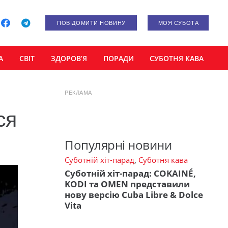
ПОВІДОМИТИ НОВИНУ
МОЯ СУБОТА
А
СВІТ
ЗДОРОВ’Я
ПОРАДИ
СУБОТНЯ КАВА
РЕКЛАМА
ся
Популярні новини
Суботній хіт-парад
,
Суботня кава
Суботній хіт-парад: COKAINÉ,
KODI та OMEN представили
нову версію Cuba Libre & Dolce
Vita