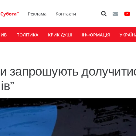
“Субота”
Реклама
Контакти
ЗИВ
ПОЛІТИКА
КРИК ДУШІ
ІНФОРМАЦІЯ
УКРАЇН
и запрошують долучити
ів”