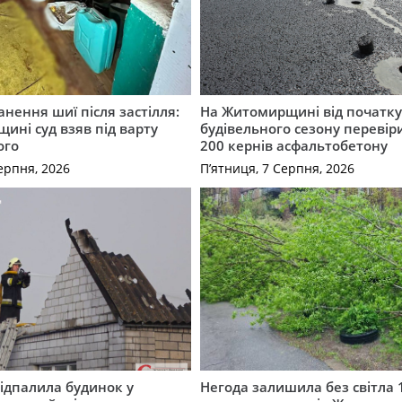
нення шиї після застілля:
На Житомирщині від початк
щині суд взяв під варту
будівельного сезону перевір
ого
200 кернів асфальтобетону
ерпня, 2026
П’ятниця, 7 Серпня, 2026
ідпалила будинок у
Негода залишила без світла 