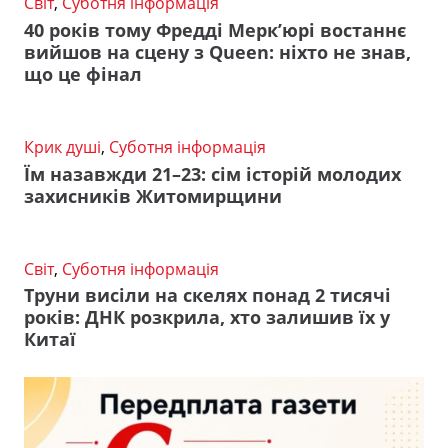
Світ
,
Суботня інформація
40 років тому Фредді Мерк’юрі востаннє
вийшов на сцену з Queen: ніхто не знав,
що це фінал
Крик душі
,
Суботня інформація
Їм назавжди 21–23: сім історій молодих
захисників Житомирщини
Світ
,
Суботня інформація
Труни висіли на скелях понад 2 тисячі
років: ДНК розкрила, хто залишив їх у
Китаї