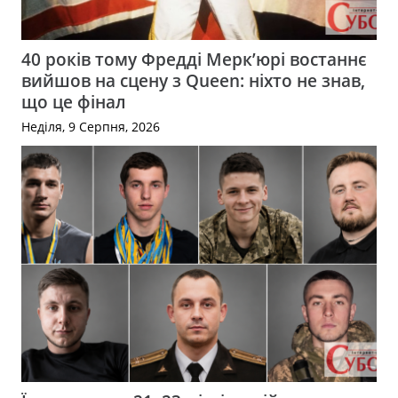
40 років тому Фредді Мерк’юрі востаннє
вийшов на сцену з Queen: ніхто не знав,
що це фінал
Неділя, 9 Серпня, 2026