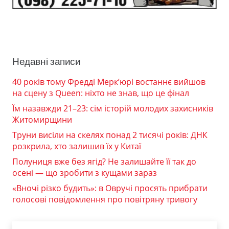
Недавні записи
40 років тому Фредді Мерк’юрі востаннє вийшов
на сцену з Queen: ніхто не знав, що це фінал
Їм назавжди 21–23: сім історій молодих захисників
Житомирщини
Труни висіли на скелях понад 2 тисячі років: ДНК
розкрила, хто залишив їх у Китаї
Полуниця вже без ягід? Не залишайте її так до
осені — що зробити з кущами зараз
«Вночі різко будить»: в Овручі просять прибрати
голосові повідомлення про повітряну тривогу