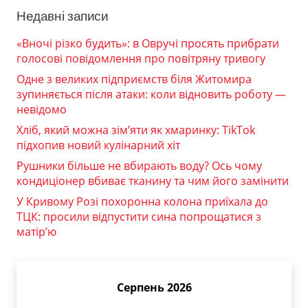
Недавні записи
«Вночі різко будить»: в Овручі просять прибрати
голосові повідомлення про повітряну тривогу
Одне з великих підприємств біля Житомира
зупиняється після атаки: коли відновить роботу —
невідомо
Хліб, який можна зім’яти як хмаринку: TikTok
підхопив новий кулінарний хіт
Рушники більше не вбирають воду? Ось чому
кондиціонер вбиває тканину та чим його замінити
У Кривому Розі похоронна колона приїхала до
ТЦК: просили відпустити сина попрощатися з
матір’ю
Серпень 2026