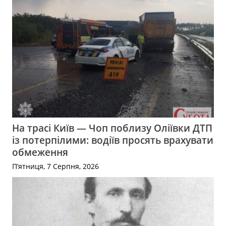
На трасі Київ — Чоп поблизу Оліївки ДТП
із потерпілими: водіїв просять врахувати
обмеження
П’ятниця, 7 Серпня, 2026