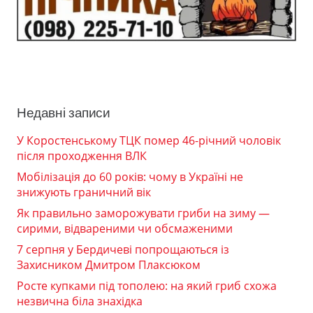
Недавні записи
У Коростенському ТЦК помер 46-річний чоловік
після проходження ВЛК
Мобілізація до 60 років: чому в Україні не
знижують граничний вік
Як правильно заморожувати гриби на зиму —
сирими, відвареними чи обсмаженими
7 серпня у Бердичеві попрощаються із
Захисником Дмитром Плаксюком
Росте купками під тополею: на який гриб схожа
незвична біла знахідка