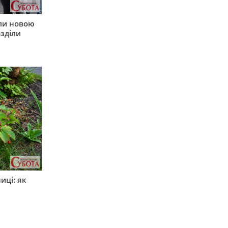
ли новою
зділи
иці: як