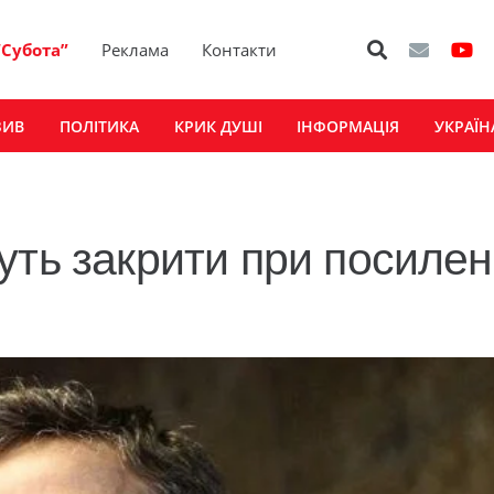
“Субота”
Реклама
Контакти
ЗИВ
ПОЛІТИКА
КРИК ДУШІ
ІНФОРМАЦІЯ
УКРАЇН
уть закрити при посилен