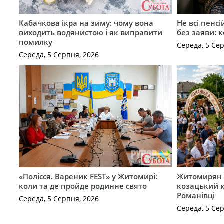
Кабачкова ікра на зиму: чому вона
Не всі пенс
виходить водянистою і як виправити
без заяви: 
помилку
Середа, 5 Се
Середа, 5 Серпня, 2026
«Полісся. Вареник FEST» у Житомирі:
Житомирян 
коли та де пройде родинне свято
козацький к
Романівці
Середа, 5 Серпня, 2026
Середа, 5 Се