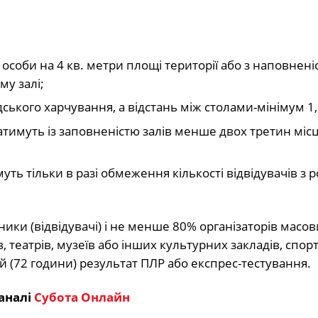
 особи на 4 кв. метри площі території або з наповнені
у залі;
дського харчування, а відстань між столами-мінімум 1
атимуть із заповненістю залів менше двох третин міс
ть тільки в разі обмеження кількості відвідувачів з 
ники (відвідувачі) і не менше 80% організаторів масов
в, театрів, музеїв або інших культурних закладів, спорт
 (72 години) результат ПЛР або експрес-тестування.
аналі
Субота Онлайн