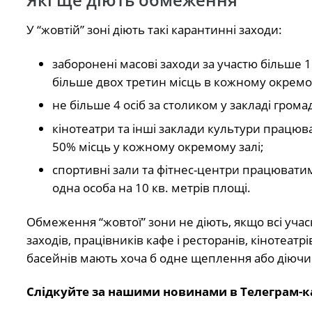
У “жовтій” зоні діють такі карантинні заходи:
заборонені масові заходи за участю більше 1
більше двох третин місць в кожному окремом
не більше 4 осіб за столиком у закладі грома
кінотеатри та інші заклади культури працюв
50% місць у кожному окремому залі;
спортивні зали та фітнес-центри працюватиму
одна особа на 10 кв. метрів площі.
Обмеження “жовтої” зони не діють, якщо всі учас
заходів, працівників кафе і ресторанів, кінотеатрі
басейнів мають хоча б одне щеплення або діючий
Слідкуйте за нашими новинами в Телеграм-к