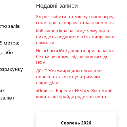
Недавні записи
Як розслабити втомлену спину перед
сном: проста вправа та застереження
стю залів
Кабачкова ікра на зиму: чому вона
виходить водянистою і як виправити
,5 метра;
помилку
Не всі пенсійні доплати призначають
ць або
без заяви: кому слід звернутися до
ПФУ
розрахунку
ДСНС Житомирщини посилили
новою технікою: що отримали
підрозділи
их
«Полісся. Вареник FEST» у Житомирі:
коли та де пройде родинне свято
залів і
Серпень 2026