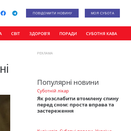
ПОВІДОМИТИ НОВИНУ
МОЯ СУБОТА
А
СВІТ
ЗДОРОВ’Я
ПОРАДИ
СУБОТНЯ КАВА
РЕКЛАМА
ні
Популярні новини
Суботній лікар
Як розслабити втомлену спину
перед сном: проста вправа та
застереження
Кулінарія
,
Суботні поради
,
Україна