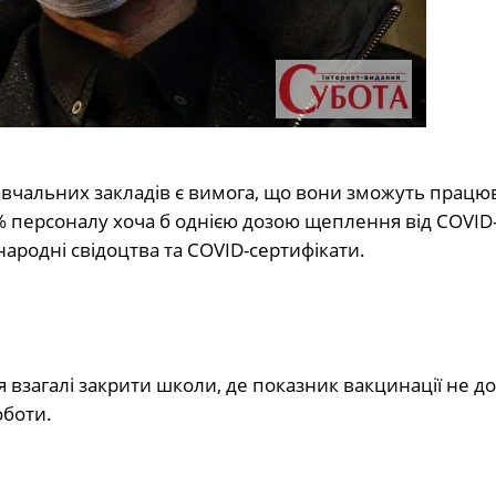
навчальних закладів є вимога, що вони зможуть працю
% персоналу хоча б однією дозою щеплення від COVID-
ародні свідоцтва та COVID-сертифікати.
взагалі закрити школи, де показник вакцинації не до
оботи.