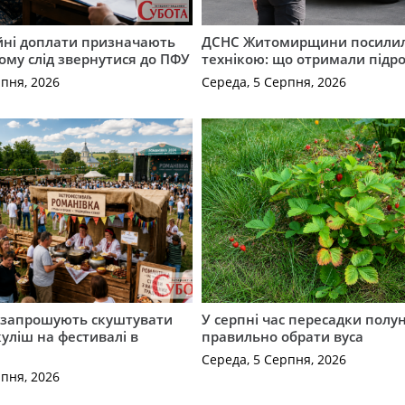
ійні доплати призначають
ДСНС Житомирщини посили
кому слід звернутися до ПФУ
технікою: що отримали підро
рпня, 2026
Середа, 5 Серпня, 2026
запрошують скуштувати
У серпні час пересадки полун
уліш на фестивалі в
правильно обрати вуса
Середа, 5 Серпня, 2026
рпня, 2026