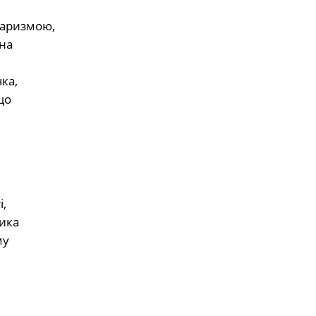
 харизмою,
 на
ка,
що
,
дика
му