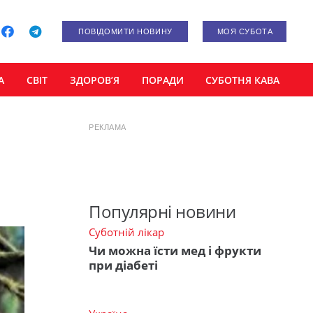
ПОВІДОМИТИ НОВИНУ
МОЯ СУБОТА
А
СВІТ
ЗДОРОВ’Я
ПОРАДИ
СУБОТНЯ КАВА
РЕКЛАМА
Популярні новини
Суботній лікар
Чи можна їсти мед і фрукти
при діабеті