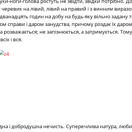
 руки-ноги-голова ростуть не звідти, звідки потрібно. 
черевик на лівий, лівий на правий і з винним виразо
 дванадцять годин на добу на будь-яку вільно задану 
ом справи і даром занудства, причому роздає їх даром
а розважається; не запізнюється, а затримується. Тому
сіх і вся.
ідна і добродушна нечисть. Cуперечлива натура, любит