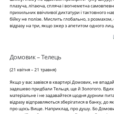
плазуча, літаюча, спляча і вогнеметна самовпевне
прихильник ввічливої диктатури і тактовного на
бійку не полізе. Мислить глобально, з розмахом
відразу на три, якщо зжер з апетитом одного лиц
Домовик – Телець
(21 квітня – 21 травня)
Якщо у вас завівся в квартирі Домовик, не впада
задешево придбали Тельця, ще й Золотого. Вдихні
матеріальне і не задавайтеся щодня дурним питан
відразу відправляються зберігатися в банку, до 
про щось Вище. Наприклад, про душу. Бо Домовик,