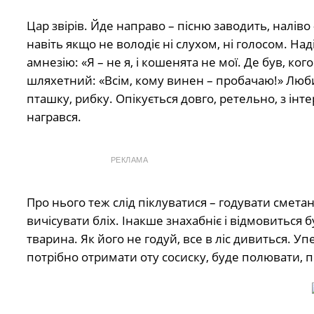
Цар звірів. Йде направо – пісню заводить, наліво
навіть якщо не володіє ні слухом, ні голосом. На
амнезію: «Я – не я, і кошенята не мої. Де був, ко
шляхетний: «Всім, кому винен – ​​пробачаю!» Люб
пташку, рибку. Опікується довго, ретельно, з ін
награвся.
РЕКЛАМА
Про нього теж слід піклуватися – годувати смета
вичісувати бліх. Інакше знахабніє і відмовиться б
тварина. Як його не годуй, все в ліс дивиться. 
потрібно отримати оту сосиску, буде полювати, п