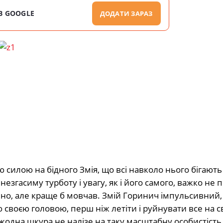
В GOOGLE
ДОДАТИ ЗАРАЗ
ю силою на бідного Змія, що всі навколо нього бігають
езгасиму турботу і увагу, як і його самого, важко не 
йно, але краще б мовчав. Змій Горинич імпульсивний,
своєю головою, перш ніж летіти і руйнувати все на 
жодна шкура не налізе на таку масштабну особистість