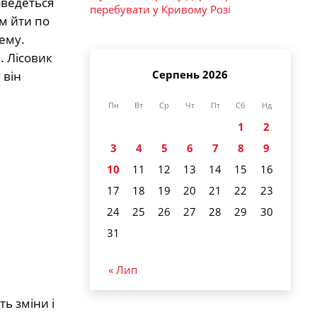
Доведеться
перебувати у Кривому Розі
м йти по
тему.
. Лісовик
Серпень 2026
 він
Пн
Вт
Ср
Чт
Пт
Сб
Нд
1
2
3
4
5
6
7
8
9
10
11
12
13
14
15
16
17
18
19
20
21
22
23
24
25
26
27
28
29
30
31
« Лип
ь зміни і