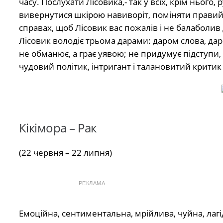
часу. Послухати Лісовика,- так у всіх, крім нього,
вивернутися шкірою навиворіт, поміняти правий 
справах, щоб Лісовик вас пожалів і не балаболив
Лісовик володіє трьома дарами: даром слова, дар
не обманює, а грає уявою; не придумує підступи, 
чудовий політик, інтригант і талановитий критик в
Кікімора – Рак
(22 червня – 22 липня)
РЕКЛАМА
Емоційна, сентиментальна, мрійлива, чуйна, лаг