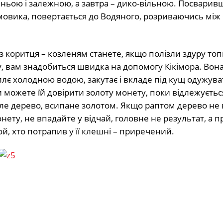
шньою і залежною, а завтра – дико-вільною. Посварив
мовика, повертається до Водяного, розриваючись мі
 коритця – козленям станете, якщо полізли здуру топ
у, вам знадобиться швидка на допомогу Кікімора. Вона
лє холодною водою, закутає і вкладе під кущ одужува
и можете їй довірити золоту монету, поки відлежуєтьс
 ціле дерево, всипане золотом. Якщо раптом дерево не 
онету, не впадайте у відчай, головне не результат, а 
Той, хто потрапив у її клешні – приречений.