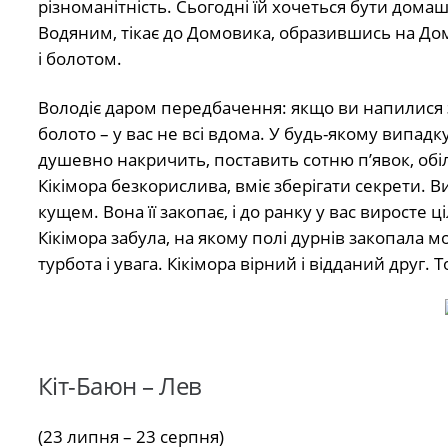
різноманітність. Сьогодні їй хочеться бути дома
Водяним, тікає до Домовика, образившись на До
і болотом.
Володіє даром передбачення: якщо ви напилися з
болото – у вас не всі вдома. У будь-якому випадк
душевно накричить, поставить сотню п’явок, обіл
Кікімора безкорислива, вміє зберігати секрети. В
кущем. Вона її закопає, і до ранку у вас виросте
Кікімора забула, на якому полі дурнів закопала м
турбота і увага. Кікімора вірний і відданий друг. 
Кіт-Баюн – Лев
(23 липня – 23 серпня)