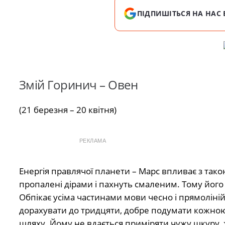
ПІДПИШІТЬСЯ НА НАС 
Змій Горинич – Овен
(21 березня – 20 квітня)
РЕКЛАМА
Енергія правлячої планети – Марс впливає з тако
пропалені дірами і пахнуть смаленим. Тому його н
Обпікає усіма частинами мови чесно і прямоліні
дорахувати до тридцяти, добре подумати кожною 
шляху. Йому не вдається приміряти чужу шкуру, 