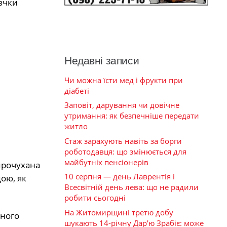
вчки
Недавні записи
Чи можна їсти мед і фрукти при
діабеті
Заповіт, дарування чи довічне
утримання: як безпечніше передати
житло
Стаж зарахують навіть за борги
роботодавця: що змінюється для
майбутніх пенсіонерів
прочухана
10 серпня — день Лаврентія і
дою, як
Всесвітній день лева: що не радили
робити сьогодні
На Житомирщині третю добу
ьного
шукають 14-річну Дар’ю Зрабіє: може