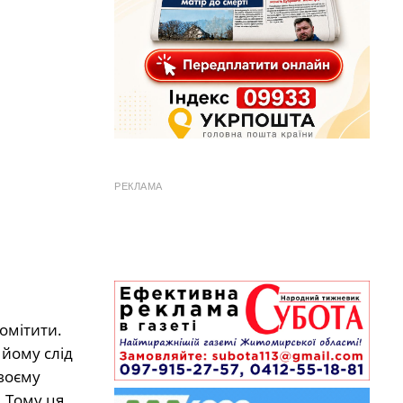
РЕКЛАМА
помітити.
 йому слід
своєму
. Тому ця