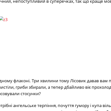
ичний, непоступливий в суперечках, так що краще мо
дному флаконі. Три хвилини тому Лісовик давав вам 
свистіли, гриби збирали, а тепер дбайливо віє прохоло
’ясовували стосунки?
трібні ангельське терпіння, почуття гумору і купа віл