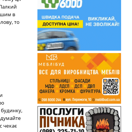
 Палкий
ршим в
лову, то
и
ро
 будинку,
подумайте
с чекає