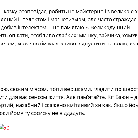
 – казку розповідає, робить це майстерно і з великою
ділений інтелектом і магнетизмом, але часто страждає
го добив інтелектом, – не пам’ятаю ». Великодушний і
ить опікати, особливо слабких: мишку, зайчика, хом’яч
тересом, може потім милостиво відпустити на волю, як
ною, свіжим м’ясом, поїти вершками, гладити по шерсті
ути для вас сенсом життя. Але пам’ятайте, Кіт Баюн – 
Упертий, нахабний і скажено кмітливий хижак. Якщо йо
оки йому ту сосиску не віддадуть.