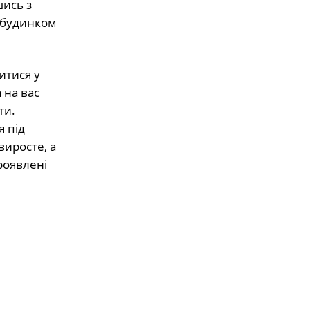
шись з
ж будинком
итися у
 на вас
ти.
я під
виросте, а
проявлені