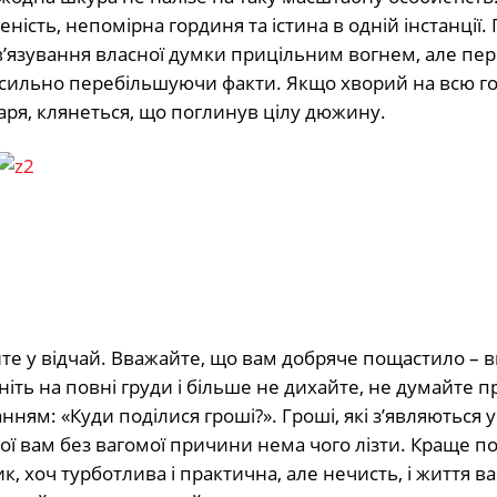
ність, непомірна гординя та істина в одній інстанції.
в’язування власної думки прицільним вогнем, але пе
, сильно перебільшуючи факти. Якщо хворий на всю го
аря, клянеться, що поглинув цілу дюжину.
йте у відчай. Вважайте, що вам добряче пощастило – в
ть на повні груди і більше не дихайте, не думайте п
ням: «Куди поділися гроші?». Гроші, які з’являються у
якої вам без вагомої причини нема чого лізти. Краще 
 хоч турботлива і практична, але нечисть, і життя ва