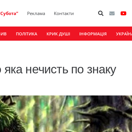
“Субота”
Реклама
Контакти
ЗИВ
ПОЛІТИКА
КРИК ДУШІ
ІНФОРМАЦІЯ
УКРАЇН
 яка нечисть по знаку