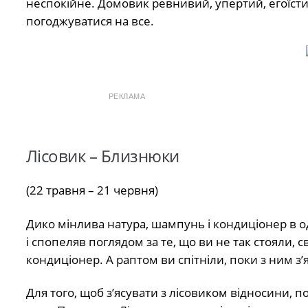
неспокійне. Домовик ревнивий, упертий, егоїст
погоджуватися на все.
РЕКЛАМА
Лісовик – Близнюки
(22 травня – 21 червня)
Дико мінлива натура, шампунь і кондиціонер в о
і спопеляв поглядом за те, що ви не так стояли, 
кондиціонер. А раптом ви спітніли, поки з ним з
Для того, щоб з’ясувати з лісовиком відносини, по