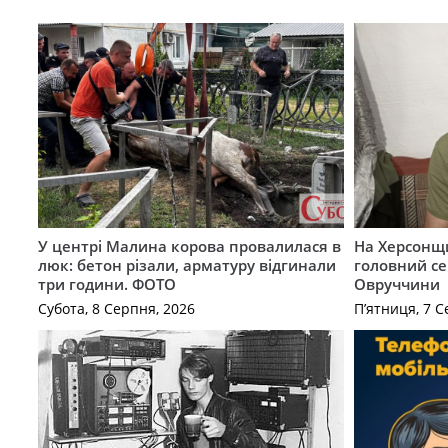
У центрі Малина корова провалилася в
На Херсонщи
люк: бетон різали, арматуру відгинали
головний се
три години. ФОТО
Овруччини
Субота, 8 Серпня, 2026
П’ятниця, 7 С