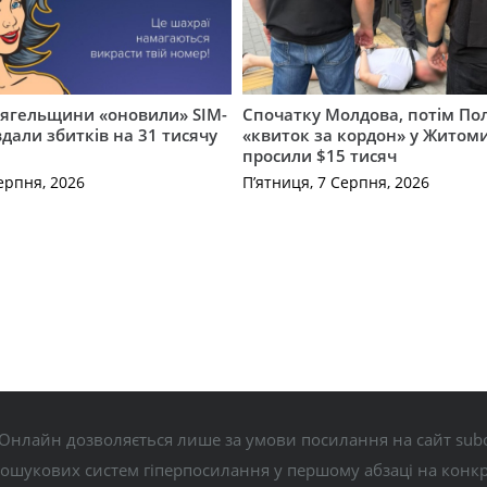
вягельщини «оновили» SIM-
Спочатку Молдова, потім По
вдали збитків на 31 тисячу
«квиток за кордон» у Житоми
просили $15 тисяч
ерпня, 2026
П’ятниця, 7 Серпня, 2026
Онлайн дозволяється лише за умови посилання на сайт subo
пошукових систем гіперпосилання у першому абзаці на конк