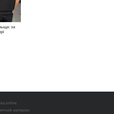
льща: за
рі
ta.online
ретний матеріал.