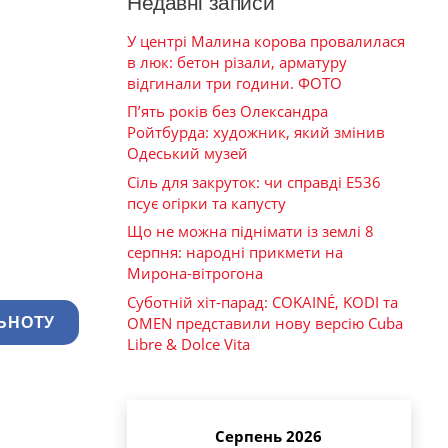
Недавні записи
У центрі Малина корова провалилася
в люк: бетон різали, арматуру
відгинали три години. ФОТО
П’ять років без Олександра
Ройтбурда: художник, який змінив
Одеський музей
Сіль для закруток: чи справді Е536
псує огірки та капусту
Що не можна піднімати із землі 8
серпня: народні прикмети на
Мирона-вітрогона
Суботній хіт-парад: COKAINÉ, KODI та
OMEN представили нову версію Cuba
ЬНОТУ
Libre & Dolce Vita
Серпень 2026