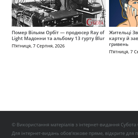
Помер Вільям Орбіт — продюсер Ray of
Жительці З
Light Мадонни та альбому 13 гурту Blur
картку й за
гривень
П’ятниця, 7 Серпня, 2026
П’ятниця, 7 С
© Використання матеріалів з інтернет-видання Субота 
Для інтернет-видань обов’язкове пряме, відкрите для 