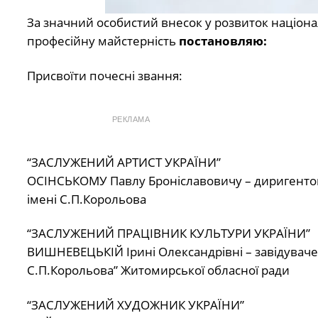
За значний особистий внесок у розвиток націонал
професійну майстерність
постановляю:
Присвоїти почесні звання:
РЕКЛАМА
“ЗАСЛУЖЕНИЙ АРТИСТ УКРАЇНИ”
ОСІНСЬКОМУ Павлу Броніславовичу – диригентові
імені С.П.Корольова
“ЗАСЛУЖЕНИЙ ПРАЦІВНИК КУЛЬТУРИ УКРАЇНИ”
ВИШНЕВЕЦЬКІЙ Ірині Олександрівні – завідувачев
С.П.Корольова” Житомирської обласної ради
“ЗАСЛУЖЕНИЙ ХУДОЖНИК УКРАЇНИ”