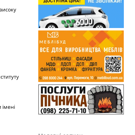
 високу
ституту
 імені