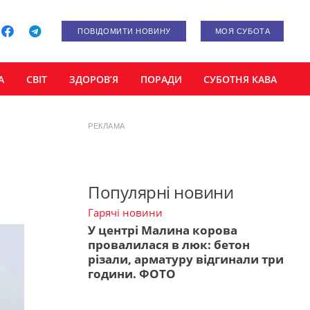
ПОВІДОМИТИ НОВИНУ
МОЯ СУБОТА
А
СВІТ
ЗДОРОВ’Я
ПОРАДИ
СУБОТНЯ КАВА
РЕКЛАМА
Популярні новини
Гарячі новини
У центрі Малина корова
провалилася в люк: бетон
різали, арматуру відгинали три
години. ФОТО