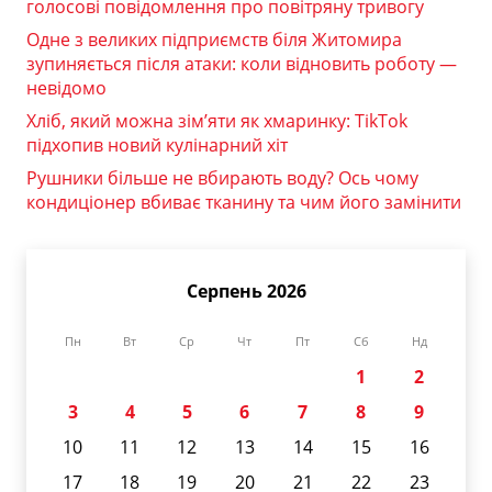
голосові повідомлення про повітряну тривогу
Одне з великих підприємств біля Житомира
зупиняється після атаки: коли відновить роботу —
невідомо
Хліб, який можна зім’яти як хмаринку: TikTok
підхопив новий кулінарний хіт
Рушники більше не вбирають воду? Ось чому
кондиціонер вбиває тканину та чим його замінити
Серпень 2026
Пн
Вт
Ср
Чт
Пт
Сб
Нд
1
2
3
4
5
6
7
8
9
10
11
12
13
14
15
16
17
18
19
20
21
22
23