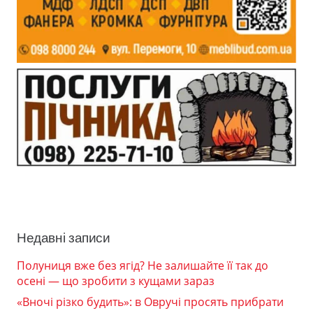
Недавні записи
Полуниця вже без ягід? Не залишайте її так до
осені — що зробити з кущами зараз
«Вночі різко будить»: в Овручі просять прибрати