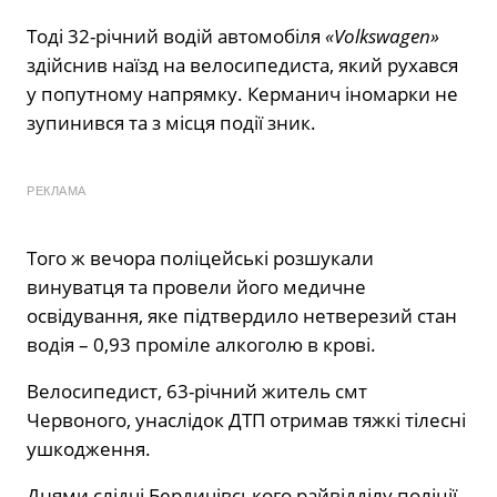
Тоді 32-річний водій автомобіля
«Volkswagen»
здійснив наїзд на велосипедиста, який рухався
у попутному напрямку. Керманич іномарки не
зупинився та з місця події зник.
РЕКЛАМА
Того ж вечора поліцейські розшукали
винуватця та провели його медичне
освідування, яке підтвердило нетверезий стан
водія – 0,93 проміле алкоголю в крові.
Велосипедист, 63-річний житель смт
Червоного, унаслідок ДТП отримав тяжкі тілесні
ушкодження.
Днями слідчі Бердичівського райвідділу поліції