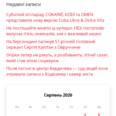
Недавні записи
Суботній хіт-парад: COKAINÉ, KODI та OMEN
представили нову версію Cuba Libre & Dolce Vita
Не поспішайте міняти ці купюри: НБУ поступово
вилучає п’ять номіналів, але є важливий нюанс
На Херсонщині загинув 51-річний головний
сержант Сергій Капітан з Овруччини
Огірки тепер не ріжуть, а розбивають: літній салат,
який став хітом соцмереж
Після погоні в центрі Бердичева — суд: водій хоче
отримати записи з бодікамер і камер міста
Серпень 2026
Пн
Вт
Ср
Чт
Пт
Сб
Нд
1
2